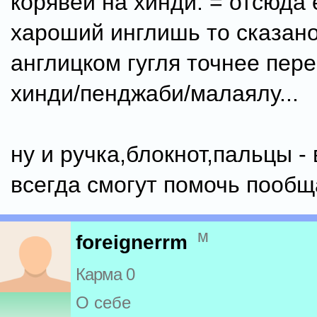
корявей на хинди. = отсюда 
хароший инглишь то сказан
англицком гугля точнее пер
хинди/пенджаби/малаялу...
ну и ручка,блокнот,пальцы - 
всегда смогут помочь пообща
м
foreignerrm
Карма 0
О себе