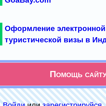
GoaBay.com
Оформление электронной
туристической визы в Ин
Помощь сайт
Войди
или
зарeгиcтpируйся
,