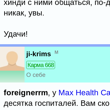
хинди с ними общаться, по-
никак, увы.
Удачи!
м
ji-krims
Карма 668
О себе
foreignerrm
, у
Max Health Ca
десятка госпиталей. Вам ско