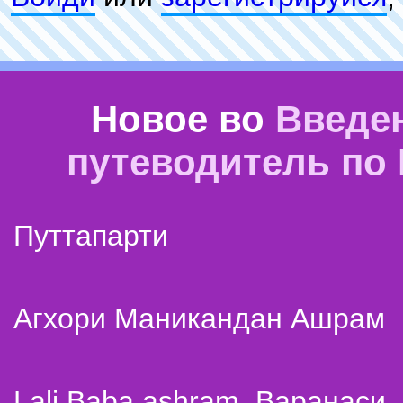
Новое во
Введе
путеводитель по
Путтапарти
Агхори Маникандан Ашрам
Lali Baba ashram. Варанаси