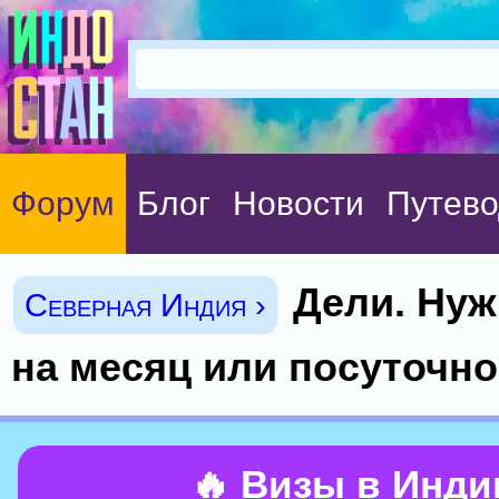
Форум
Блог
Новости
Путево
Дели. Ну
Северная Индия ›
на месяц или посуточно
🔥 Визы в Инд