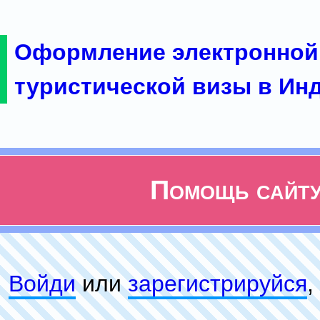
Оформление электронной
туристической визы в Ин
Помощь сайт
Войди
или
зарeгиcтpируйся
,