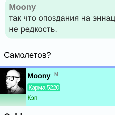
Moony
так что опоздания на энна
не редкость.
Самолетов?
м
Moony
Карма 5220
Кэп