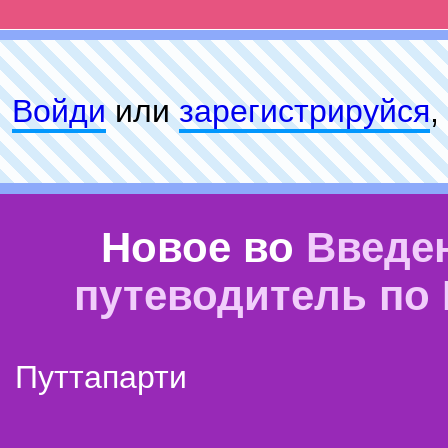
Войди
или
зарeгиcтpируйся
,
Новое во
Введе
путеводитель по
Путтапарти