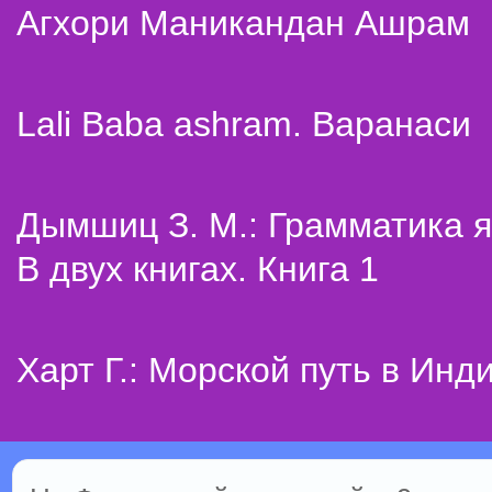
Агхори Маникандан Ашрам
Lali Baba ashram. Варанаси
Дымшиц З. М.: Грамматика я
В двух книгах. Книга 1
Харт Г.: Морской путь в Инд