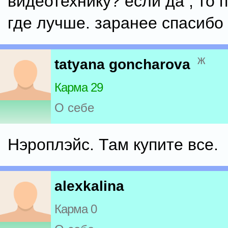
видеотехнику? если да , то 
где лучше. заранее спасибо
ж
tatyana goncharova
Карма 29
О себе
Нэроплэйс. Там купите все.
alexkalina
Карма 0