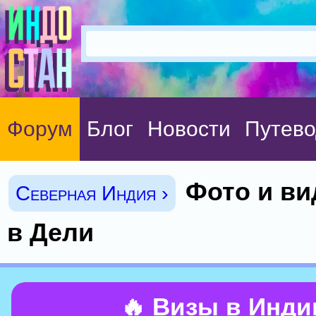
Форум
Блог
Новости
Путево
Фото и ви
Северная Индия ›
в Дели
🔥 Визы в Инд