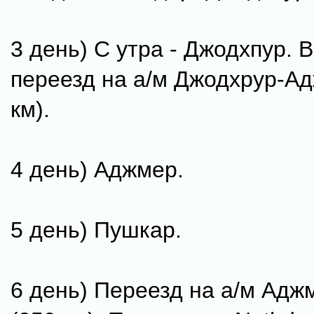
3 день) С утра - Джодхпур. 
переезд на а/м Джодхрур-А
км).
4 день) Аджмер.
5 день) Пушкар.
6 день) Переезд на а/м Адж