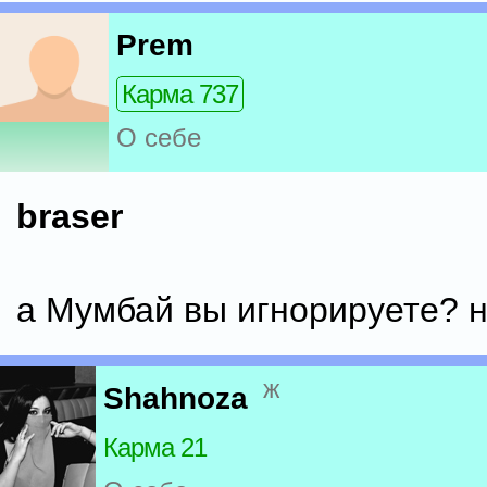
Prem
Карма 737
О себе
braser
а Мумбай вы игнорируете? н
ж
Shahnoza
Карма 21