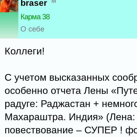
м
braser
Карма 38
О себе
Коллеги!
С учетом высказанных сооб
особенно отчета Лены «Пут
радуге: Раджастан + немног
Махараштра. Индия» (Лена:
повествование – СУПЕР ! фо