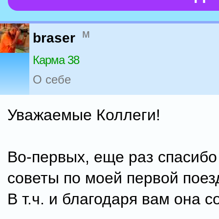
м
braser
Карма 38
О себе
Уважаемые Коллеги!
Во-первых, еще раз спасибо
советы по моей первой поез
В т.ч. и благодаря вам она с