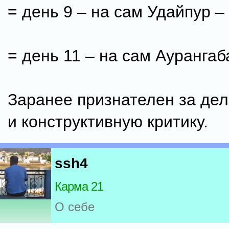
= день 9 – на сам Удайпур –
= день 11 – на сам Аурангаб
Заранее признателен за де
и конструктивную критику.
ssh4
Карма 21
О себе