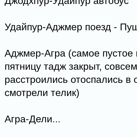
Джодхпур-Удайпур автобус
Удайпур-Аджмер поезд - Пу
Аджмер-Агра (самое пустое и
пятницу тадж закрыт, совсем
расстроились отоспались в 
смотрели телик)
Агра-Дели...