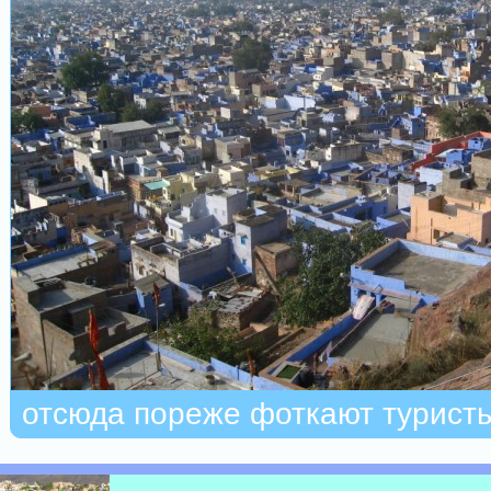
отсюда пореже фоткают туристы