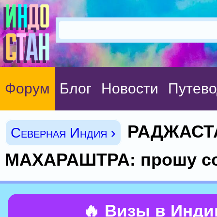
Форум
Блог
Новости
Путево
РАДЖАСТ
Северная Индия ›
МАХАРАШТРА: прошу с
🔥 Визы в Инд