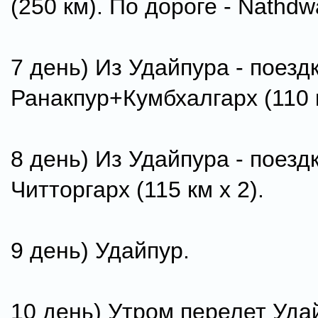
(250 км). По дороге - Nathdwa
7 день) Из Удайпура - поездк
Ранакпур+Кумбхалгарх (110 к
8 день) Из Удайпура - поездк
Читторгарх (115 км х 2).
9 день) Удайпур.
10 день) Утром перелет Уда