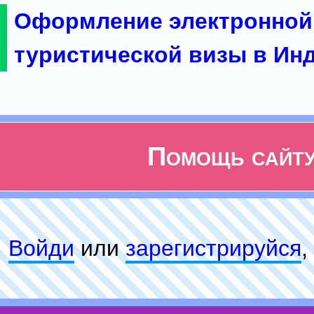
Оформление электронной
туристической визы в Ин
Помощь сайт
Войди
или
зарeгиcтpируйся
,