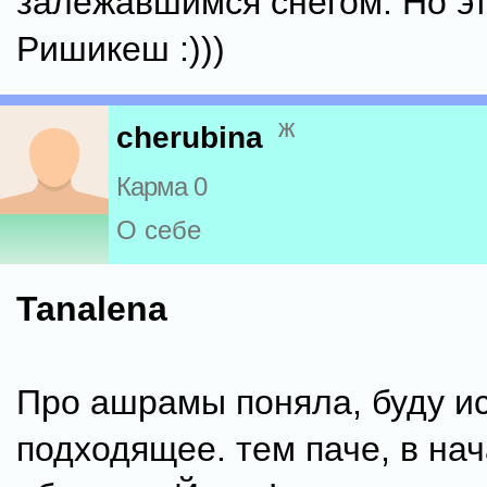
залежавшимся снегом. Но эт
Ришикеш :)))
ж
cherubina
Карма 0
О себе
Tanalena
Про ашрамы поняла, буду ис
подходящее. тем паче, в на