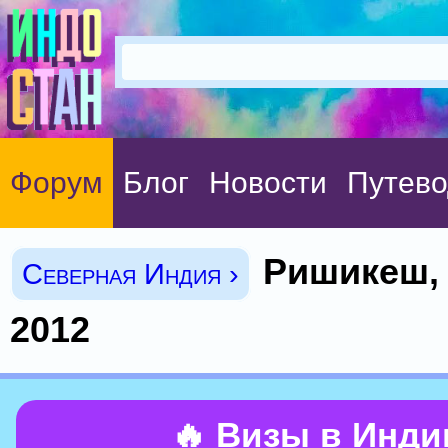
Форум
Блог
Новости
Путево
Ришикеш,
Северная Индия ›
2012
🔥 Визы в Инд