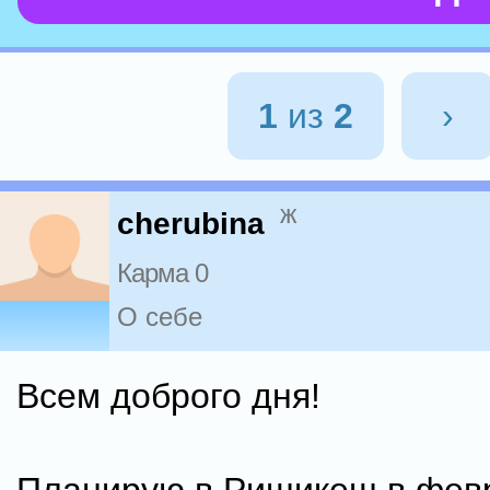
1
из
2
›
ж
cherubina
Карма 0
О себе
Всем доброго дня!