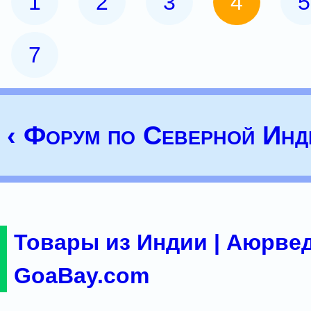
1
2
3
4
5
7
‹ Форум по Северной Инд
Товары из Индии | Аюрвед
GoaBay.com