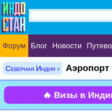
Форум
Блог
Новости
Путево
Аэропорт 
Северная Индия ›
🔥 Визы в Инд