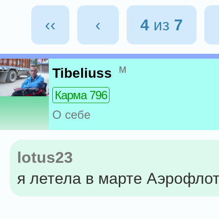
‹‹
‹
4
из
7
м
Tibeliuss
Карма 796
О себе
lotus23
я летела в марте Аэрофло