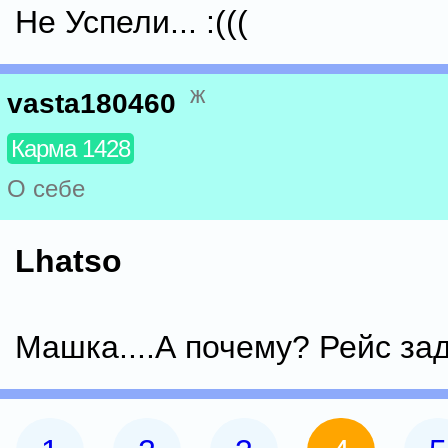
Не Успели... :(((
ж
vasta180460
Карма 1428
О себе
Lhatso
Машка....А почему? Рейс з