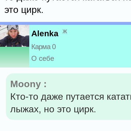
это цирк.
ж
Alenka
Карма 0
О себе
Moony :
Кто-то даже путается катат
лыжах, но это цирк.