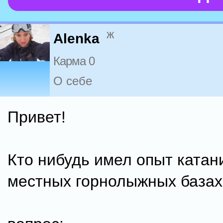
ж
Alenka
Карма 0
О себе
Привет!
Кто нибудь имел опыт катан
местных горнолыжных базах