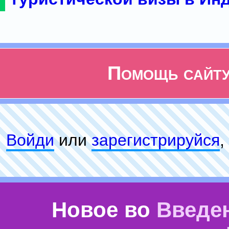
Помощь сайт
Войди
или
зарeгиcтpируйся
,
Новое во
Введе