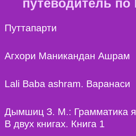
путеводитель по
Путтапарти
Агхори Маникандан Ашрам
Lali Baba ashram. Варанаси
Дымшиц З. М.: Грамматика я
В двух книгах. Книга 1