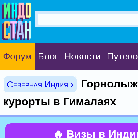
Форум
Блог
Новости
Путево
Горнолы
Северная Индия ›
курорты в Гималаях
🔥 Визы в Инд