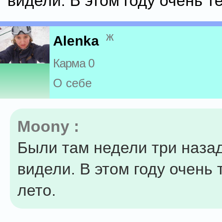
видели. В этом году очень т
ж
Alenka
Карма 0
О себе
Moony :
Были там недели три назад
видели. В этом году очень 
лето.