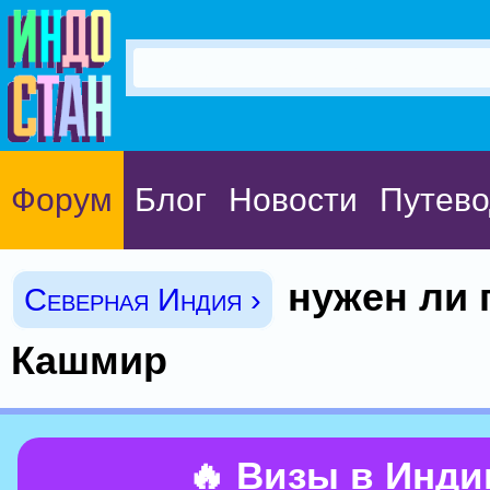
Форум
Блог
Новости
Путево
нужен ли 
Северная Индия ›
Кашмир
🔥 Визы в Инд