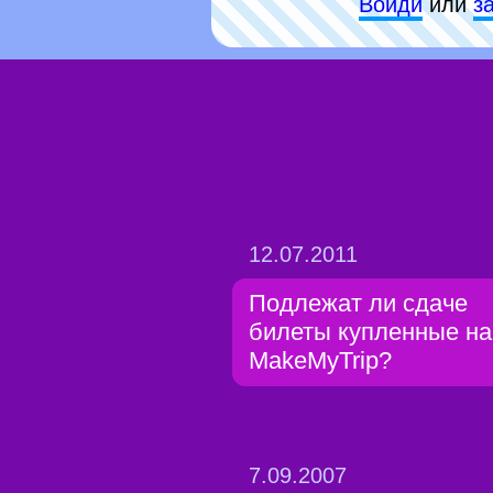
Войди
или
з
12.07.2011
Подлежат ли сдаче
билеты купленные на
MakeMyTrip?
7.09.2007