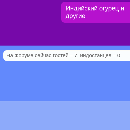
Индийский огурец и
другие
На Форуме сейчас гостей – 7, индостанцев – 0
© 2005–2026 Индостан.гуру
18+
Пол