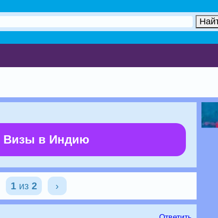
 Визы в Индию
1
из
2
›
Ответить