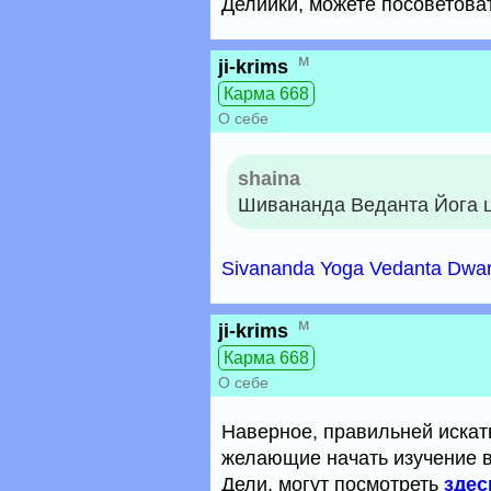
Делийки, можете посоветоват
м
ji-krims
Карма 668
О себе
shaina
Шивананда Веданта Йога 
Sivananda Yoga Vedanta Dwar
м
ji-krims
Карма 668
О себе
Наверное, правильней искать
желающие начать изучение в
Дели, могут посмотреть
здес