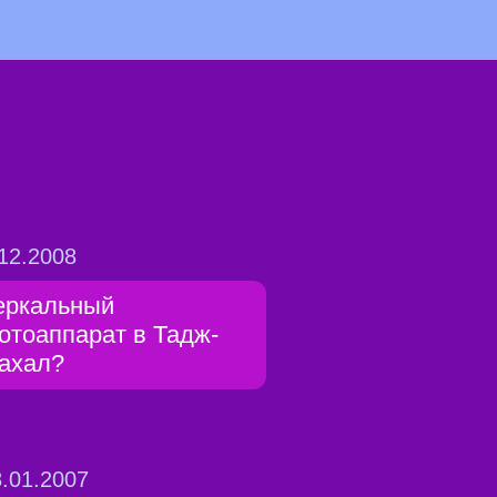
12.2008
еркальный
отоаппарат в Тадж-
ахал?
.01.2007