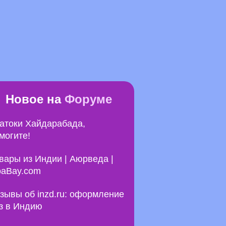
Новое на
Форуме
атоки Хайдарабада,
могите!
вары из Индии | Аюрведа |
aBay.com
зывы об inzd.ru: оформление
з в Индию