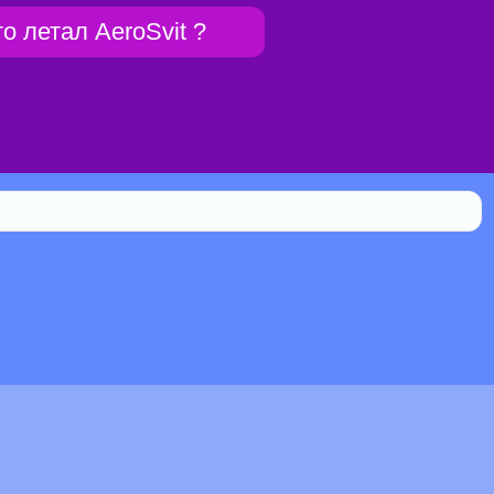
то летал AeroSvit ?
Библиотека
0.107% мистической силы