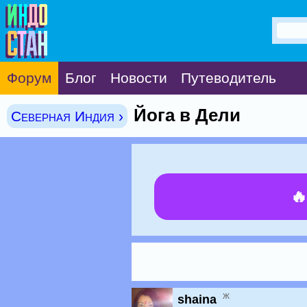
Форум
Блог
Новости
Путеводитель
Йога в Дели
Северная Индия ›

ж
shaina