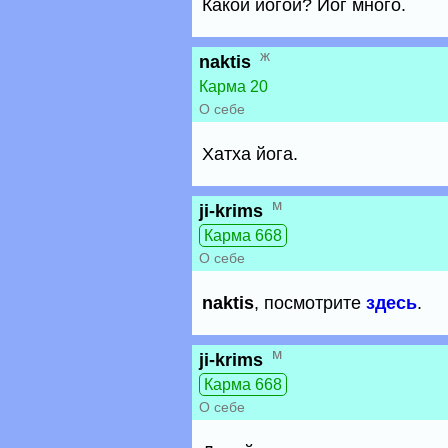
Какой йогой? Йог много.
ж
naktis
Карма 20
О себе
Хатха йога.
м
ji-krims
Карма 668
О себе
naktis
, посмотрите
здесь
.
м
ji-krims
Карма 668
О себе