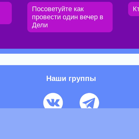
Посоветуйте как
К
провести один вечер в
Дели
Наши группы
ьзовательское соглашение
Pеклaма
Контакты