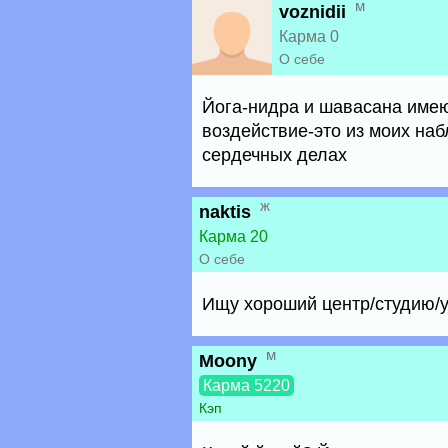
м
voznidii
Карма 0
О себе
Йога-нидра и шавасана имею
воздействие-это из моих на
сердечных делах
ж
naktis
Карма 20
О себе
Ищу хороший центр/студию/у
м
Moony
Карма 5220
Кэп