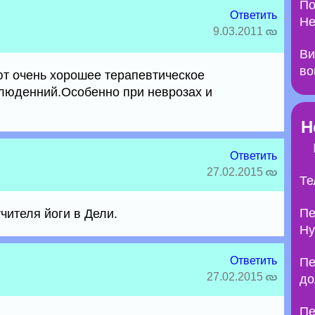
По
Ответить
Не
9.03.2011
Ви
во
т очень хорошее терапевтическое
блюденний.Особенно при неврозах и
Н
Ответить
27.02.2015
Те
Пе
чителя йоги в Дели.
Ну
Ответить
Пе
27.02.2015
до
Пе