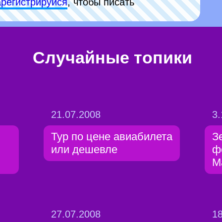
арeгиcтpируйся
, чтобы писать
Случайные топики
21.07.2008
3.
Тур по цене авиабилета
З
или дешевле
ф
М
27.07.2008
18