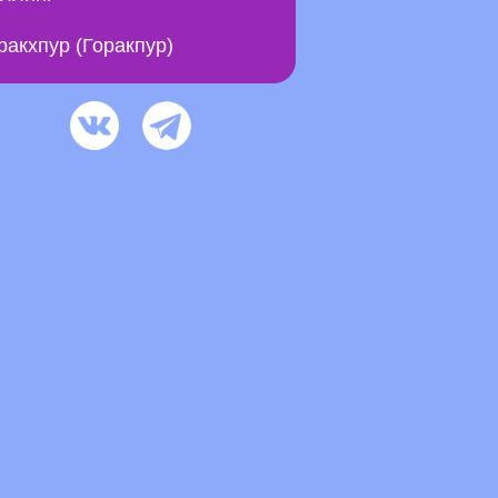
ракхпур (Горакпур)