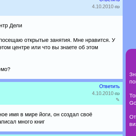
4.10.2010
нтр Дели
 посещаю открытые занятия. Мне нравится. У
этом центре или что вы знаете об этом
емо?
Зн
по
Ответить
4.10.2010
То
✎
Go
ое имя в мире йоги, он создал своё
От
аписал много книг
ви