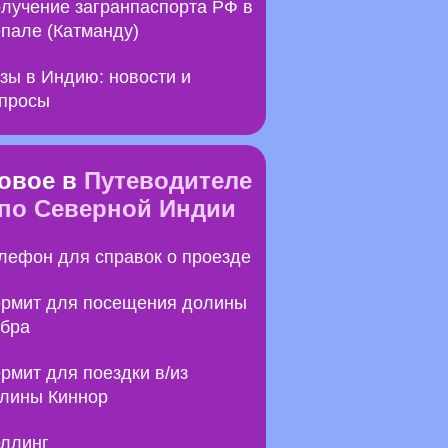
лучение загранпаспорта РФ в
пале (Катманду)
зы в Индию: новости и
просы
овое в
Путеводителе
по Северной Индии
лефон для справок о проезде
рмит для посещения долины
бра
рмит для поездки в/из
лины Киннор
ллинг