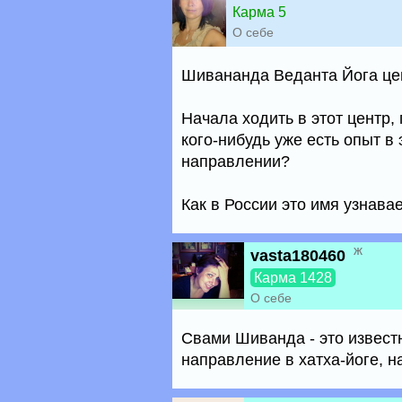
Карма 5
О себе
Шивананда Веданта Йога це
Начала ходить в этот центр,
кого-нибудь уже есть опыт в 
направлении?
Как в России это имя узнава
ж
vasta180460
Карма 1428
О себе
Свами Шиванда - это известн
направление в хатха-йоге, н