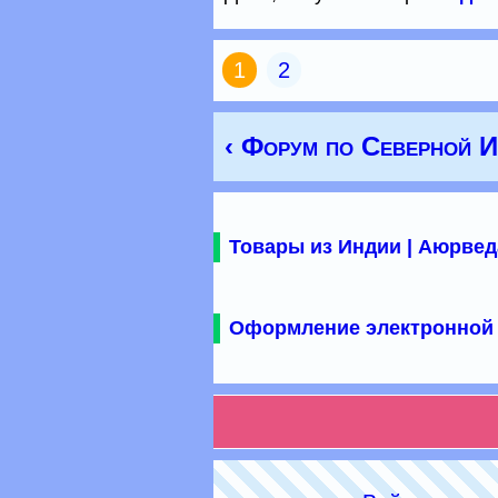
1
2
‹ Форум по Северной 
Товары из Индии | Аюрвед
Оформление электронной 