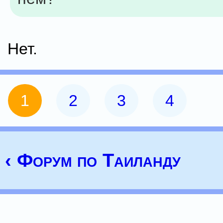
Нет.
1
2
3
4
‹ Форум по Таиланду