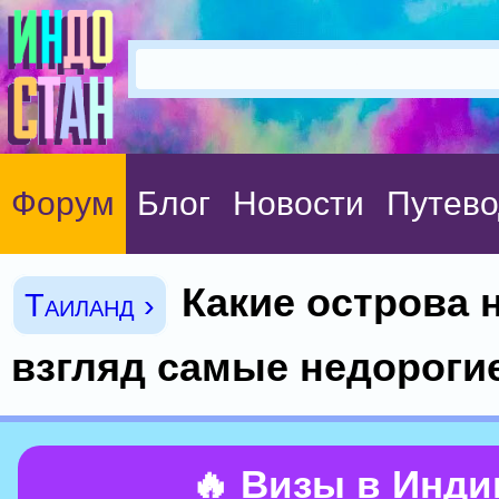
Форум
Блог
Новости
Путево
Какие острова 
Таиланд ›
взгляд самые недороги
🔥 Визы в Инд