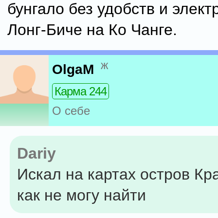
бунгало без удобств и элект
Лонг-Биче на Ко Чанге.
ж
OlgaM
Карма 244
О себе
Dariy
Искал на картах остров Кра
как не могу найти