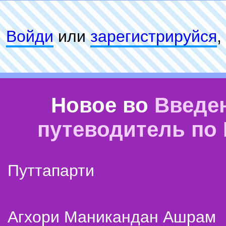
Войди
или
зарeгиcтpируйся
,
Новое во
Введе
путеводитель по
Путтапарти
Агхори Маникандан Ашрам