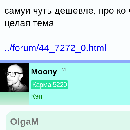
самуи чуть дешевле, про ко 
целая тема
../forum/44_7272_0.html
м
Moony
Карма 5220
Кэп
OlgaM