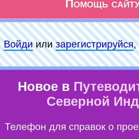
Помощь сайт
Войди
или
зарeгиcтpируйся
,
Новое в
Путеводи
Северной Ин
Телефон для справок о прое