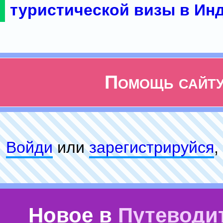
туристической визы в Ин
Помощь сайт
Войди
или
зарeгиcтpируйся
,
Новое в
Путеводи