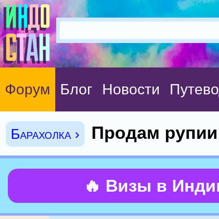
Форум
Блог
Новости
Путево
Продам рупии
Барахолка ›
🔥 Визы в Инд