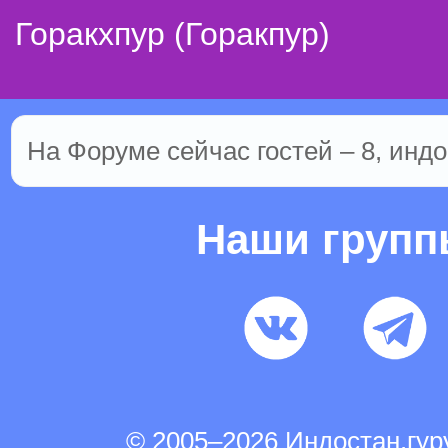
Горакхпур (Горакпур)
На Форуме сейчас гостей – 8, индо
Наши груп
© 2005–2026 Индостан.гу