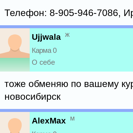
Телефон: 8-905-946-7086, И
ж
Ujjwala
Карма 0
О себе
тоже обменяю по вашему кур
новосибирск
м
AlexMax