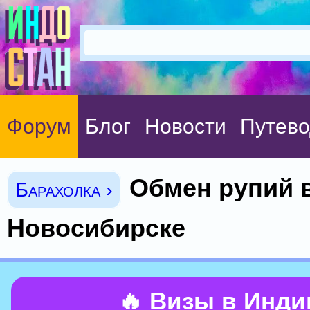
Форум
Блог
Новости
Путево
Обмен рупий 
Барахолка ›
Новосибирске
🔥 Визы в Инд