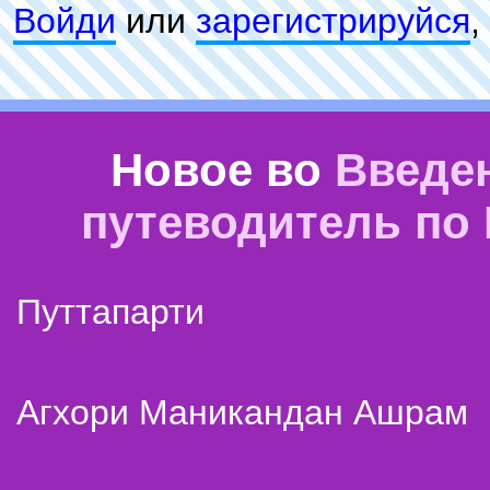
Войди
или
зарeгиcтpируйся
,
Новое во
Введе
путеводитель по
Путтапарти
Агхори Маникандан Ашрам