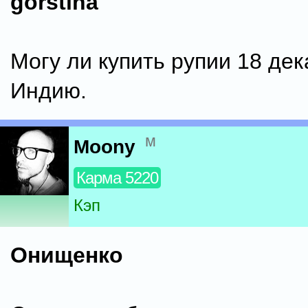
gorstina
Могу ли купить рупии 18 дек
Индию.
м
Moony
Карма 5220
Кэп
Онищенко