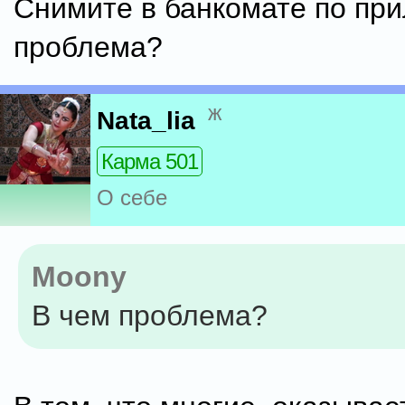
Снимите в банкомате по при
проблема?
ж
Nata_lia
Карма 501
О себе
Moony
В чем проблема?