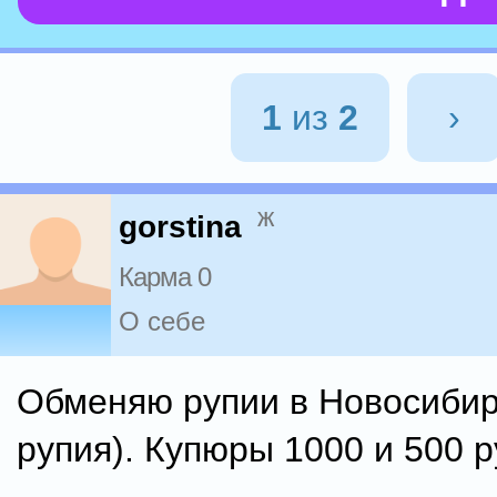
1
из
2
›
ж
gorstina
Карма 0
О себе
Обменяю рупии в Новосибирс
рупия). Купюры 1000 и 500 р