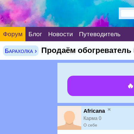
Форум
Блог
Новости
Путеводитель
Продаём обогреватель 
Барахолка ›

ж
Africana
Карма 0
О себе