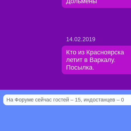
Дольмены
14.02.2019
Кто из Красноярска
летит в Варкалу.
Посылка.
На Форуме сейчас гостей – 15, индостанцев – 0