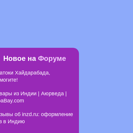
Новое на
Форуме
атоки Хайдарабада,
могите!
вары из Индии | Аюрведа |
aBay.com
зывы об inzd.ru: оформление
з в Индию