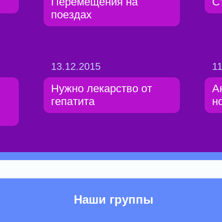
Перемещения на
С
поездах
13.12.2015
11
Нужно лекарство от
А
гепатита
н
Наши группы