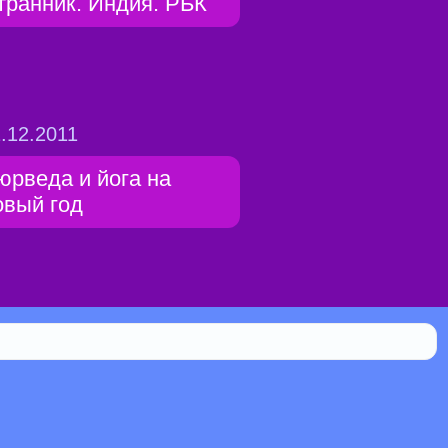
транник. Индия. РБК
.12.2011
юрведа и йога на
овый год