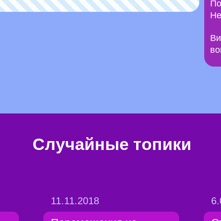
По
Не
Ви
во
Случайные топики
11.11.2018
6.