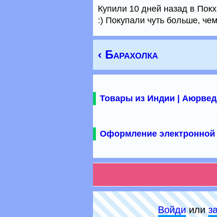
Купили 10 дней назад в Покха
:) Покупали чуть больше, чем
‹ Барахолка
Товары из Индии | Аюрвед
Оформление электронной 
Войди
или
з