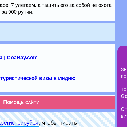
ре, 7 улетаем, а тащить его за собой не охота
 за 900 рупий.
а | GoaBay.com
Зн
по
туристической визы в Индию
То
Go
Помощь сайту
От
ви
арeгиcтpируйся
, чтобы писать