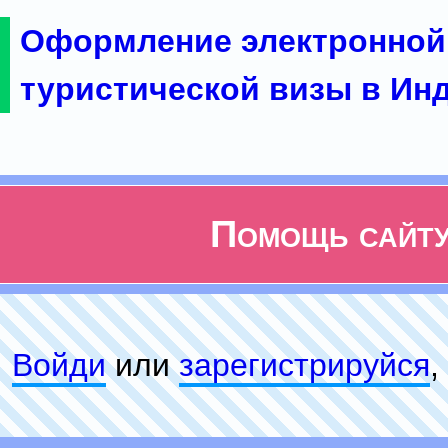
Оформление электронной
туристической визы в Ин
Помощь сайт
Войди
или
зарeгиcтpируйся
,