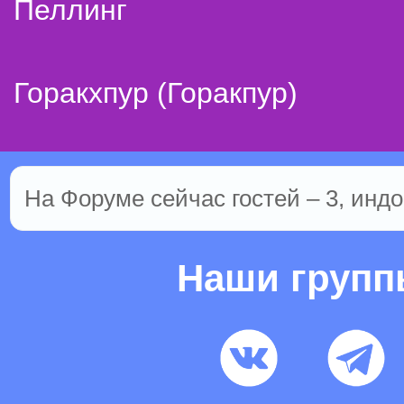
Пеллинг
Горакхпур (Горакпур)
На Форуме сейчас гостей – 3, индо
Наши груп