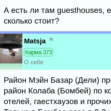
А есть ли там guesthouses, е
сколько стоит?
ж
Matsja
Карма 373
О себе
Район Мэйн Базар (Дели) п
район Колаба (Бомбей) по к
отелей, гаестхаузов и прочи