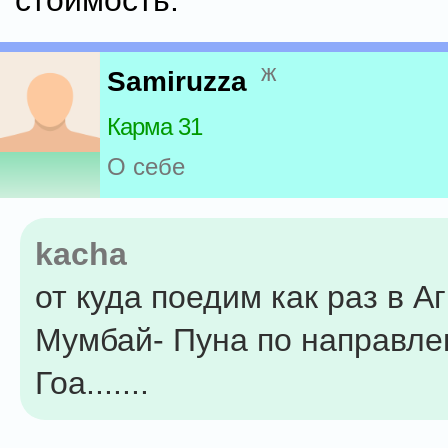
стоимость.
ж
Samiruzza
Карма 31
О себе
kacha
от куда поедим как раз в Аг
Мумбай- Пуна по направле
Гоа.......