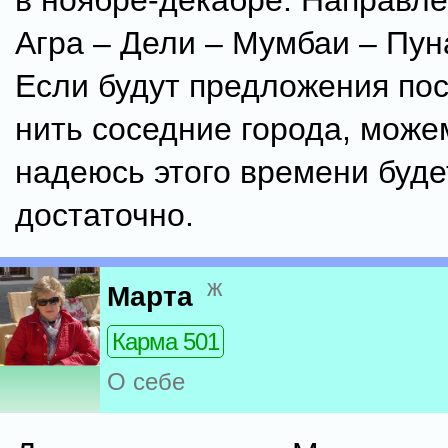
в ноябре-декабре. Направле
Агра – Дели – Мумбаи – Пун
Если будут предложения пос
нить соседние города, можем
надеюсь этого времени буде
достаточно.
ж
Марта
Карма 501
О себе