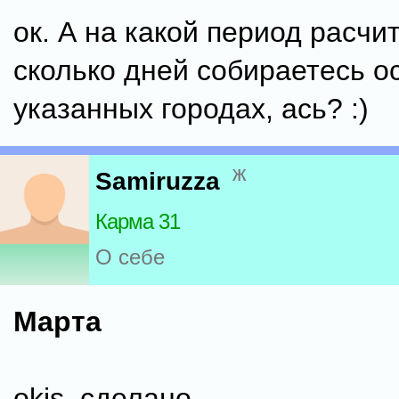
ок. А на какой период расчи
сколько дней собираетесь о
указанных городах, ась? :)
ж
Samiruzza
Карма 31
О себе
Марта
okis. сделано