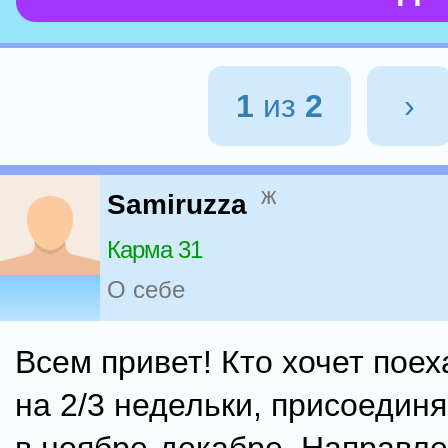
1
из
2
›
ж
Samiruzza
Карма 31
О себе
Всем привет! Кто хочет пое
на 2/3 недельки, присоединя