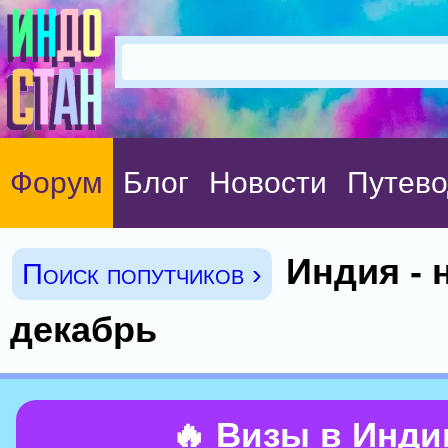
Форум
Блог
Новости
Путево
Индия - 
Поиск попутчиков ›
декабрь
🔥 Визы в Инд