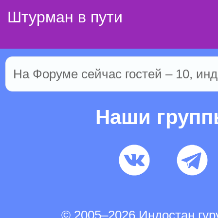
Штурман в пути
На Форуме сейчас гостей – 10, инд
Наши груп
© 2005–2026 Индостан.гу