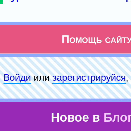
Помощь сайт
Войди
или
зарeгиcтpируйся
,
Новое в
Бло