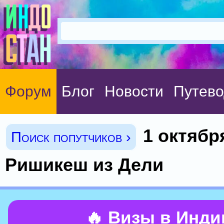
Форум
Блог
Новости
Путево
1 октябр
Поиск попутчиков ›
Ришикеш из Дели
🔥 Визы в Инд