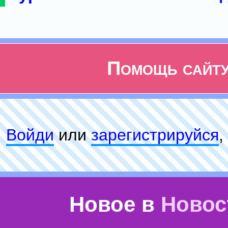
Помощь сайт
Войди
или
зарeгиcтpируйся
,
Новое в
Новос