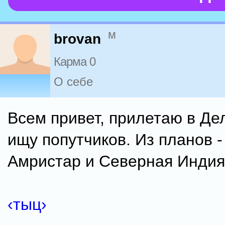
м
brovan
Карма 0
О себе
Всем привет, прилетаю в Де
ищу попутчиков. Из планов -
Амристар и Северная Индия
‹тыц›