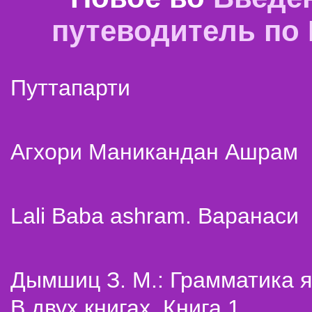
путеводитель по
Путтапарти
Агхори Маникандан Ашрам
Lali Baba ashram. Варанаси
Дымшиц З. М.: Грамматика я
В двух книгах. Книга 1