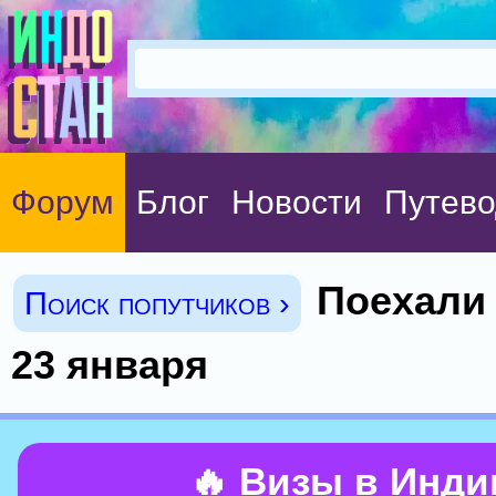
Форум
Блог
Новости
Путево
Поехали
Поиск попутчиков ›
23 января
🔥 Визы в Инд