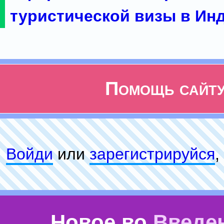
туристической визы в Ин
Помощь сайт
Войди
или
зарeгиcтpируйся
,
Новое во
Введе