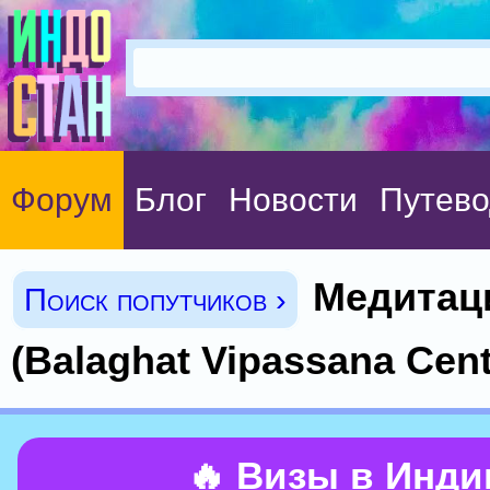
Форум
Блог
Новости
Путево
Медитаци
Поиск попутчиков ›
(Balaghat Vipassana Cent
🔥 Визы в Инд