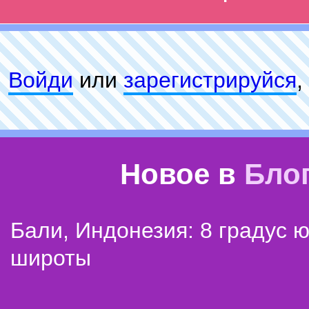
Войди
или
зарeгиcтpируйся
,
Новое в
Бло
Бали, Индонезия: 8 градус 
широты