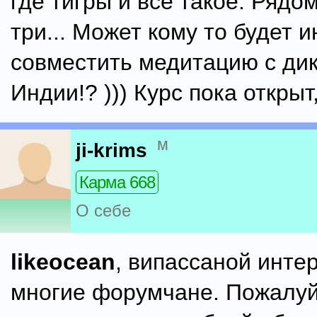
где тигры и всё такое. Рядо
три... Может кому то будет 
совместить медитацию с ди
Индии!? ))) Курс пока открыт,
м
ji-krims
Карма 668
О себе
likeocean
, випассаной инте
многие форумчане. Пожалуй