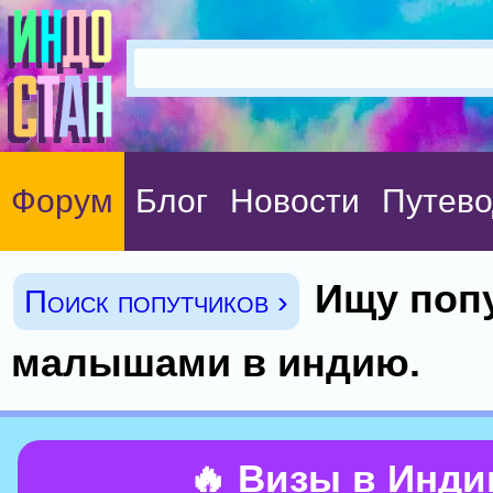
Форум
Блог
Новости
Путево
Ищу поп
Поиск попутчиков ›
малышами в индию.
🔥 Визы в Инд