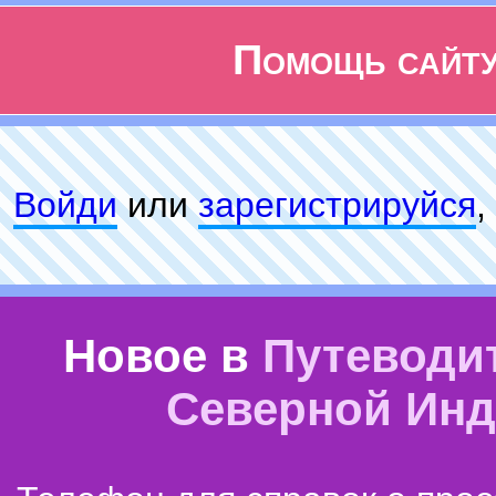
Помощь сайт
Войди
или
зарeгиcтpируйся
,
Новое в
Путеводи
Северной Ин