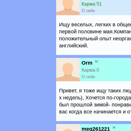
Карма 51
О себе
Ищу веселых, легких в обще
первой половине мая.Компан
положительный опыт неорга
английский.
м
Orm
Карма 0
О себе
Привет, я тоже ищу таких лю
х недель), Хочется по-город
был прошлой зимой- понравил
вас когда все начинается и о
ж
meg261221