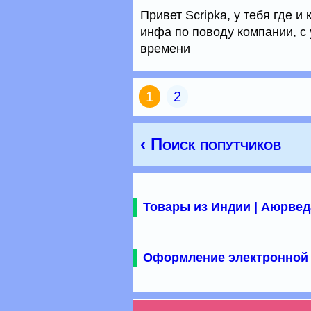
Привет Scripka, у тебя где и
инфа по поводу компании, с 
времени
1
2
‹ Поиск попутчиков
Товары из Индии | Аюрвед
Оформление электронной 