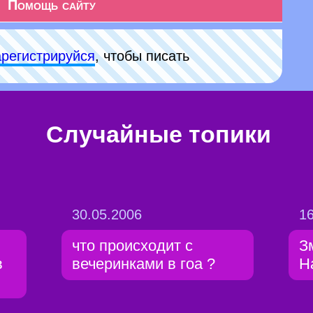
Помощь сайту
арeгиcтpируйся
, чтобы писать
Случайные топики
30.05.2006
16
что происходит с
З
в
вечеринками в гоа ?
Н