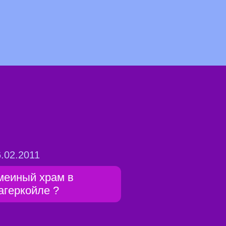
.02.2011
меиный храм в
агеркойле ?