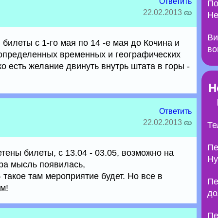
Ответить
По
22.02.2013
Не
Ви
билеты с 1-го мая по 14 -е мая до Кочина и
во
в определенных временных и географических
ко есть желание двинуть внутрь штата в горы -
Н
Ответить
22.02.2013
Те
Пе
тены билеты, с 13.04 - 03.05, возможно на
Ну
ра мысль появилась,
- такое там мероприятие будет. Но все в
Пе
м!
до
Пе