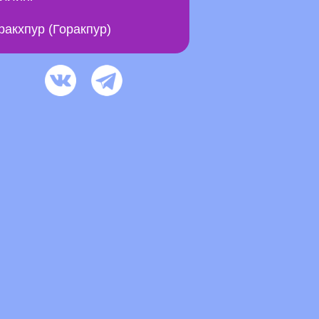
ракхпур (Горакпур)