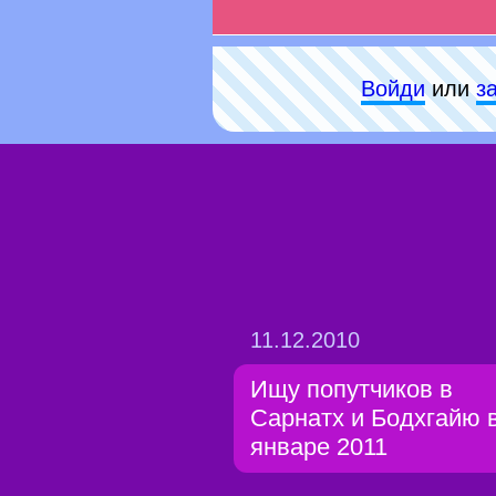
Войди
или
з
11.12.2010
Ищу попутчиков в
Сарнатх и Бодхгайю 
январе 2011