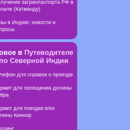
лучение загранпаспорта РФ в
пале (Катманду)
зы в Индию: новости и
просы
овое в
Путеводителе
по Северной Индии
лефон для справок о проезде
рмит для посещения долины
бра
рмит для поездки в/из
лины Киннор
ллинг