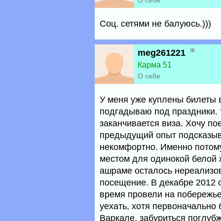
О себе
Соц. сетями не балуюсь.)))
ж
meg261221
Карма 51
О себе
У меня уже куплены билеты 
подгадываю под праздники. т
заканчивается виза. Хочу по
предыдущий опыт подсказыва
некомфортно. Именно потом
местом для одинокой белой 
ашраме осталось нереализо
посещение. В декабре 2012 
время провели на побережье
уехать, хотя первоначально
Варкале, забуриться поглубж