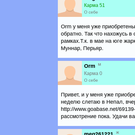
Карма 51
О себе
Orm у меня уже приобретены 
обратно. Так что нахожусь 
рамках.Т.к. в мае на юге жар
Муннар, Перьяр.
м
Orm
Карма 0
О себе
Привет, и у меня уже приобре
неделю слетаю в Непал, вче
http://www.goabase.net/69139
рассмотрение пока. Удачи ва
ж
meg261221