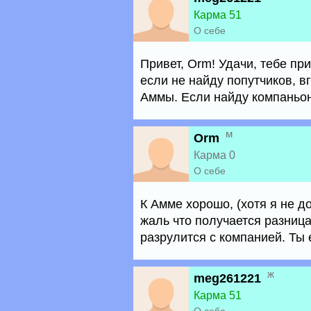
Карма 51
О себе
Привет, Orm! Удачи, тебе пр
если не найду попутчиков, 
Аммы. Если найду компаньон
м
Orm
Карма 0
О себе
К Амме хорошо, (хотя я не д
жаль что получается разниц
разрулится с компанией. Ты е
ж
meg261221
Карма 51