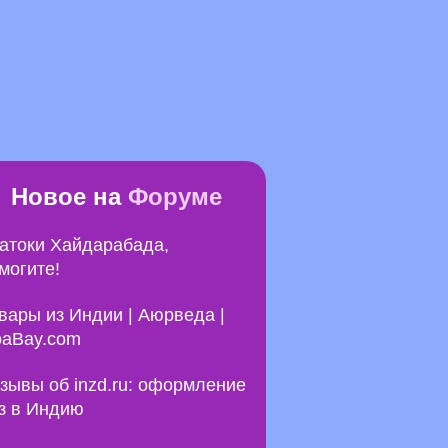
Новое на
Форуме
атоки Хайдарабада,
могите!
вары из Индии | Аюрведа |
aBay.com
зывы об inzd.ru: оформление
з в Индию