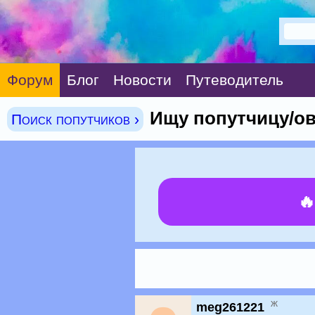
Форум
Блог
Новости
Путеводитель
Ищу попутчицу/ов
Поиск попутчиков ›

ж
meg261221