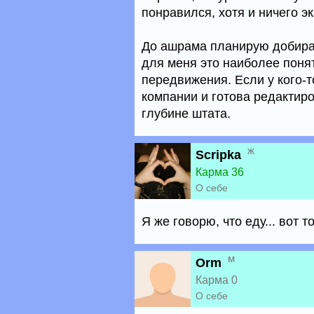
понравился, хотя и ничего эк
До ашрама планирую добират
для меня это наиболее поня
передвижения. Если у кого-т
компании и готова редактир
глубине штата.
ж
Scripka
Карма 36
О себе
Я же говорю, что еду... вот 
м
Orm
Карма 0
О себе