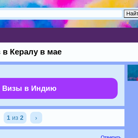
 в Кералу в мае
 Визы в Индию
1
из
2
›
Ответить