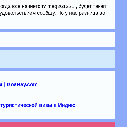
 когда все начнется? meg261221 , будет такая
удовольствием сообщу. Но у нас разница во
а | GoaBay.com
туристической визы в Индию