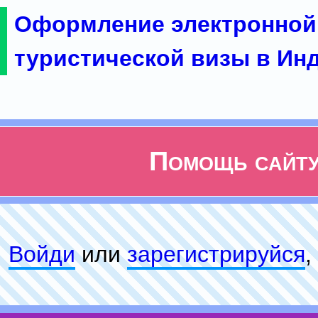
Оформление электронной
туристической визы в Ин
Помощь сайт
Войди
или
зарeгиcтpируйся
,