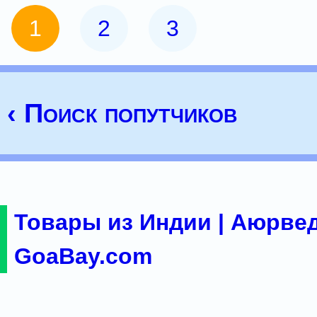
1
2
3
‹ Поиск попутчиков
Товары из Индии | Аюрвед
GoaBay.com