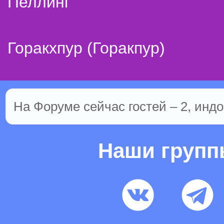
Пеллинг
Горакхпур (Горакпур)
На Форуме сейчас гостей – 2, индо
Наши груп