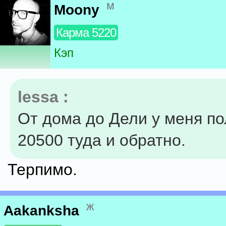
м
Moony
Карма 5220
Кэп
lessa :
От дома до Дели у меня п
20500 туда и обратно.
Терпимо.
ж
Aakanksha