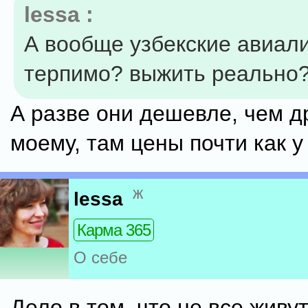
lessa :
А вообще узбекские авиали
терпимо? выжить реально
А разве они дешевле, чем д
моему, там цены почти как 
ж
lessa
Карма 365
О себе
Дело в том, что не все живу