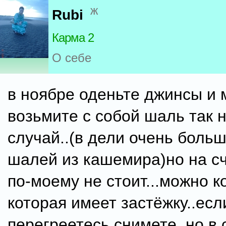
ж
Rubi
Карма 2
О себе
в ноябре оденьте джинсы и м
возьмите с собой шаль так н
случай..(в дели очень боль
шалей из кашемира)но на сч
по-моему не стоит...можно к
которая имеет застёжку..есл
перегреетесь снимете..но в