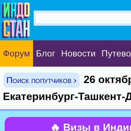
Форум
Блог
Новости
Путево
26 октяб
Поиск попутчиков ›
Екатеринбург-Ташкент-
🔥 Визы в Инд