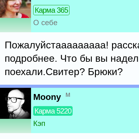
Карма 365
О себе
Пожалуйстааааааааа! расск
подробнее. Что бы вы надел
поехали.Свитер? Брюки?
м
Moony
Карма 5220
Кэп