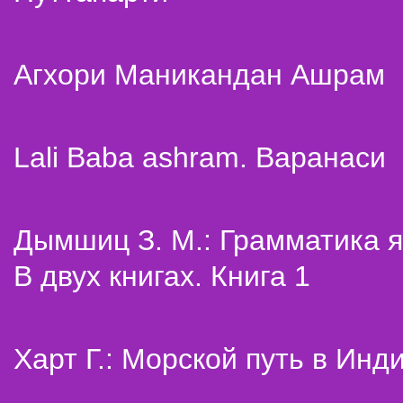
Агхори Маникандан Ашрам
Lali Baba ashram. Варанаси
Дымшиц З. М.: Грамматика я
В двух книгах. Книга 1
Харт Г.: Морской путь в Инд