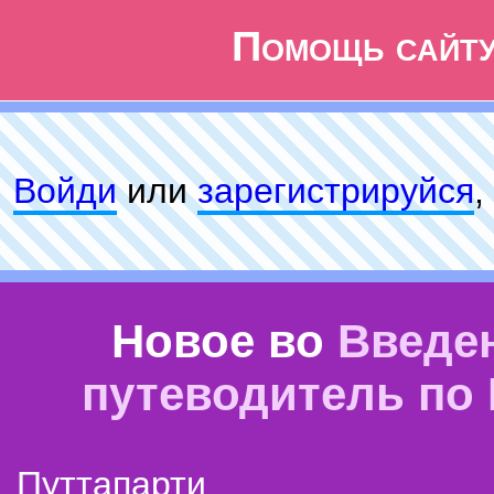
Помощь сайт
Войди
или
зарeгиcтpируйся
,
Новое во
Введе
путеводитель по
Путтапарти