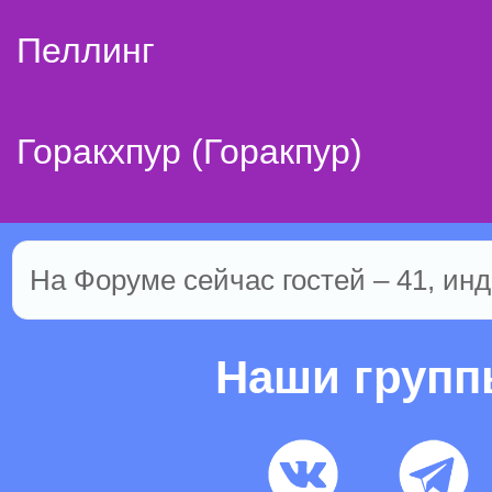
Пеллинг
Горакхпур (Горакпур)
На Форуме сейчас гостей – 41, инд
Наши груп