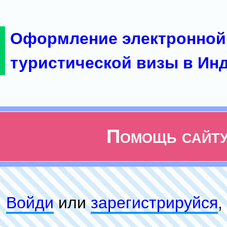
Оформление электронной
туристической визы в Ин
Помощь сайт
Войди
или
зарeгиcтpируйся
,