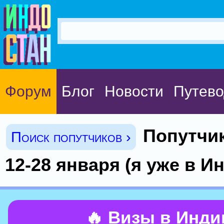
Форум
Блог
Новости
Путево
Попутчик
Поиск попутчиков ›
12-28 января (я уже в И
🔥 Визы в Инд