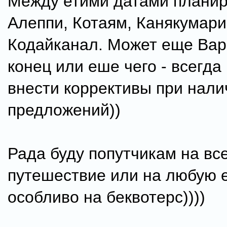
Между етими датами планир
Алеппи, Котаям, Канякумари
Кодайканал. Может еще Вар
конец или еше чего - всегда
внести коррективы при нал
предложений))
Рада буду попутчикам на вс
путешествие или на любую е
особливо на беквотерс))))