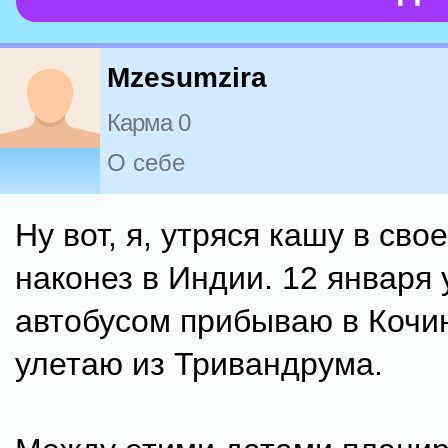
Mzesumzira
Карма 0
О себе
Ну вот, я, утряся кашу в сво
наконез в Индии. 12 января
автобусом прибываю в Кочин
улетаю из Тривандрума.