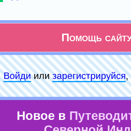
Помощь сайт
Войди
или
зарeгиcтpируйся
,
Новое в
Путеводи
Северной Ин