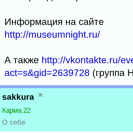
Информация на сайте
http://museumnight.ru/
А также
http://vkontakte.ru/e
act=s&gid=2639728
(группа 
ж
sakkura
Карма 22
О себе