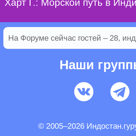
Харт Г.: Морской путь в Инд
На Форуме сейчас гостей – 28, инд
Наши груп
© 2005–2026 Индостан.гу