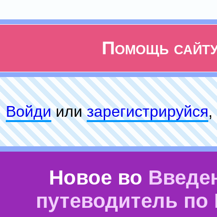
Помощь сайт
Войди
или
зарeгиcтpируйся
,
Новое во
Введе
путеводитель по