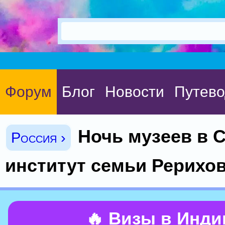
Форум
Блог
Новости
Путево
Ночь музеев в С
Россия ›
институт семьи Рерихо
🔥 Визы в Инд