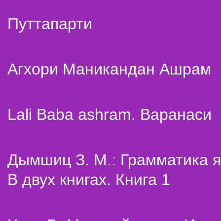
Путтапарти
Агхори Маникандан Ашрам
Lali Baba ashram. Варанаси
Дымшиц З. М.: Грамматика я
В двух книгах. Книга 1