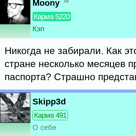
м
Moony
Карма 5220
Кэп
Никогда не забирали. Как эт
стране несколько месяцев п
паспорта? Страшно предста
Skipp3d
Карма 491
О себе