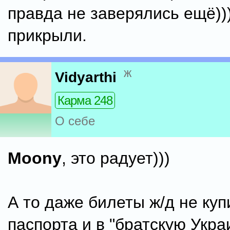
правда не заверялись ещё)))
прикрыли.
ж
Vidyarthi
Карма 248
О себе
Moony
, это радует)))
А то даже билеты ж/д не ку
паспорта и в "братскую Укра