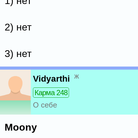
1) нет
2) нет
3) нет
ж
Vidyarthi
Карма 248
О себе
Moony