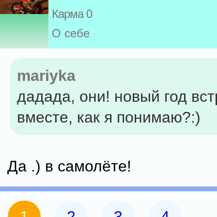
Карма 0
О себе
mariyka
дадада, они! новый год вс
вместе, как я понимаю?:)
Да .) в самолёте!
1
2
3
4