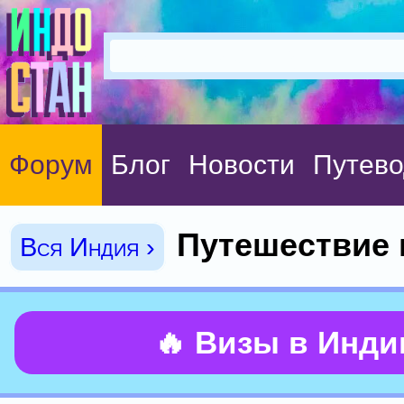
Форум
Блог
Новости
Путево
Путешествие 
Вся Индия ›
🔥 Визы в Инд