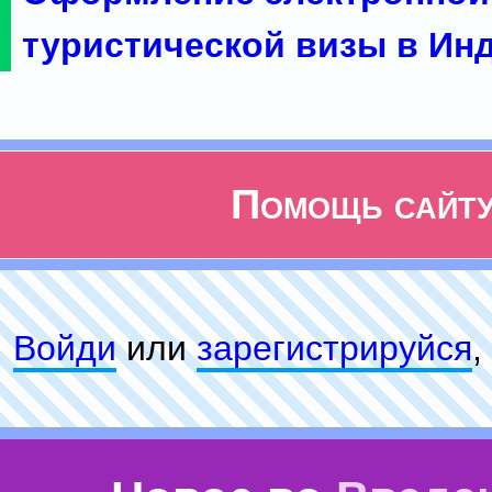
туристической визы в Ин
Помощь сайт
Войди
или
зарeгиcтpируйся
,