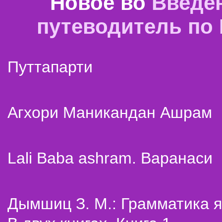
Новое во
Введе
путеводитель по
Путтапарти
Агхори Маникандан Ашрам
Lali Baba ashram. Варанаси
Дымшиц З. М.: Грамматика я