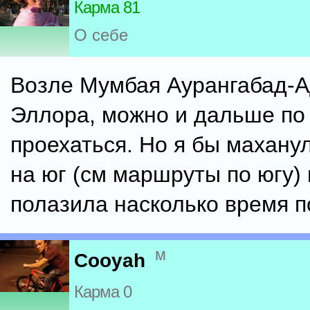
Карма 81
О себе
Возле Мумбая Аурангабад-А
Эллора, можно и дальше по
проехаться. Но я бы махану
на юг (см маршруты по югу) 
полазила насколько время п
м
Cooyah
Карма 0