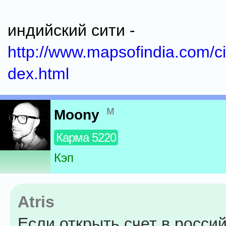
индийский сити -
http://www.mapsofindia.com/ci
dex.html
м
Moony
Карма 5220
Кэп
Atris
Если открыть счет в росси