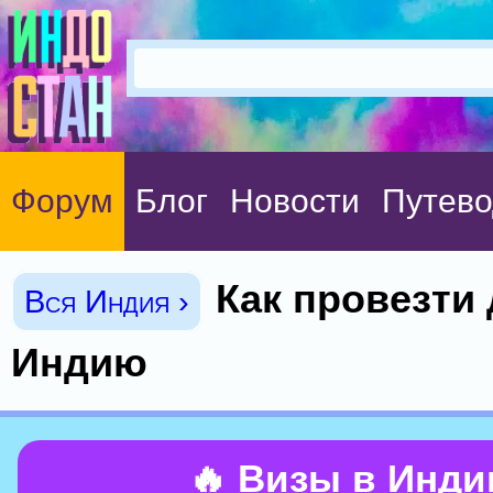
Форум
Блог
Новости
Путево
Как провезти 
Вся Индия ›
Индию
🔥 Визы в Инд