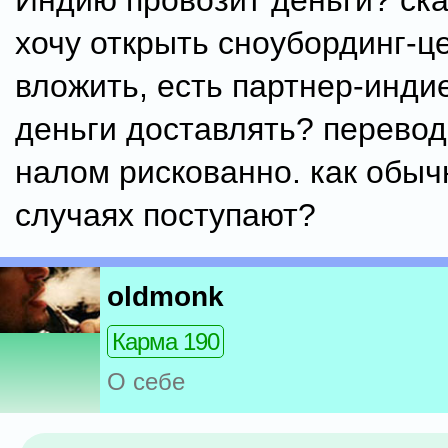
Индию провозит деньги? ска
хочу открыть сноубординг-це
вложить, есть партнер-индие
деньги доставлять? перевод
налом рискованно. как обыч
случаях поступают?
oldmonk
Карма 190
О себе