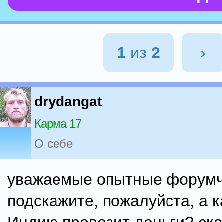
1
из
2
›
drydangat
Карма 17
О себе
уважаемые опытные форумч
подскажите, пожалуйста, а к