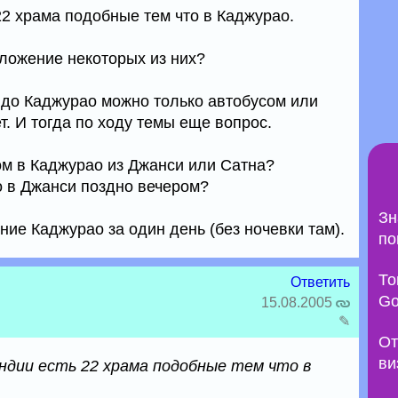
22 храма подобные тем что в Каджурао.
оложение некоторых из них?
 до Каджурао можно только автобусом или
. И тогда по ходу темы еще вопрос.
ом в Каджурао из Джанси или Сатна?
о в Джанси поздно вечером?
Зн
ие Каджурао за один день (без ночевки там).
по
То
Ответить
Go
15.08.2005
✎
От
ви
ндии есть 22 храма подобные тем что в