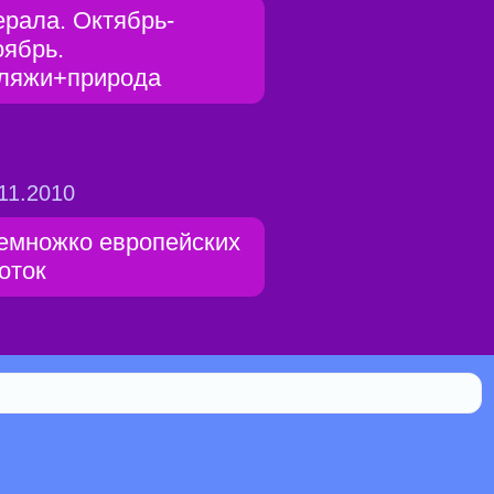
ерала. Октябрь-
оябрь.
ляжи+природа
11.2010
емножко европейских
оток