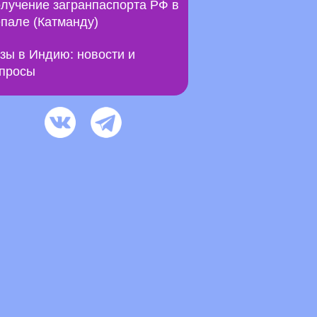
лучение загранпаспорта РФ в
пале (Катманду)
зы в Индию: новости и
просы