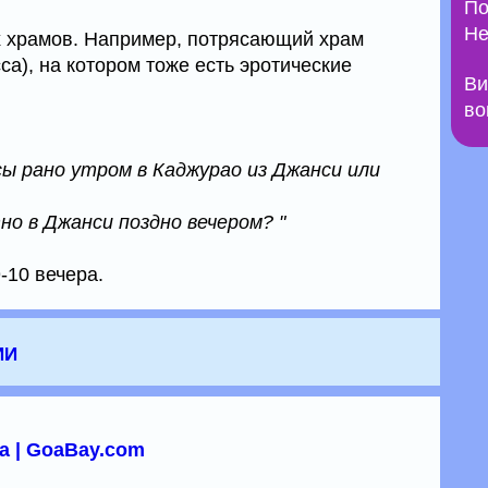
По
Не
х храмов. Например, потрясающий храм
са), на котором тоже есть эротические
Ви
во
ы рано утром в Каджурао из Джанси или
о в Джанси поздно вечером? "
-10 вечера.
ии
а | GoaBay.com