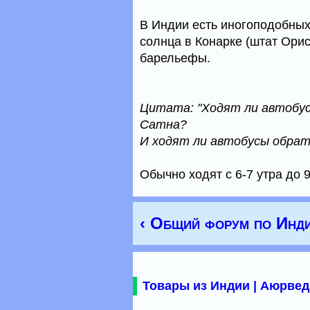
В Индии есть иногоподобны
солнца в Конарке (штат Орис
барельефы.
Цитата: "Ходят ли автобус
Сатна?
И ходят ли автобусы обратн
Обычно ходят с 6-7 утра до 9
‹ Общий форум по Инд
Товары из Индии | Аюрвед