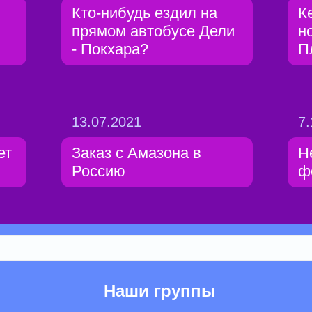
Кто-нибудь ездил на
К
прямом автобусе Дели
н
- Покхара?
П
13.07.2021
7.
ет
Заказ с Амазона в
Н
Россию
ф
Наши группы