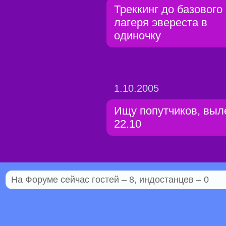
Треккинг до базового
лагеря эвереста в
одиночку
1.10.2005
Ищу попутчиков, выл
22.10
На Форуме сейчас гостей – 8, индостанцев – 0