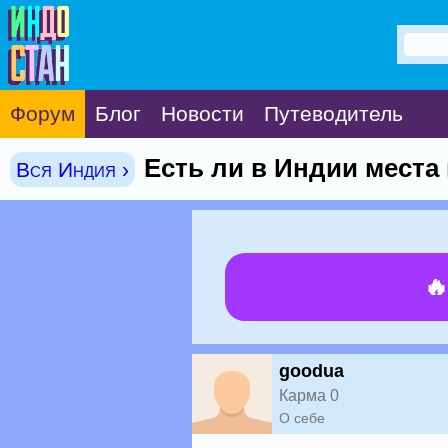
Форум
Блог
Новости
Путеводитель
Есть ли в Индии мест
Вся Индия ›

goodua
Карма 0
О себе