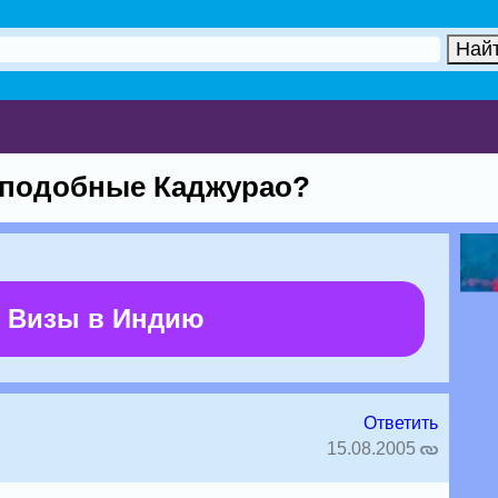
а подобные Каджурао?
 Визы в Индию
Ответить
15.08.2005