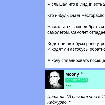
Я слышал что в Индии есть 
Кто нибудь знает месторасп
Насколько я знаю добраться
самолетом. Самолет отпадает
Ходят ли автобусы рано утр
И ходят ли автобусы обратн
Я хочу спланировать посещен
м
Moony
Карма 5220
Кэп
Цитата: "Я слышал что в И
Каджурао. "