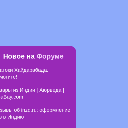
Новое на
Форуме
атоки Хайдарабада,
могите!
вары из Индии | Аюрведа |
aBay.com
зывы об inzd.ru: оформление
з в Индию