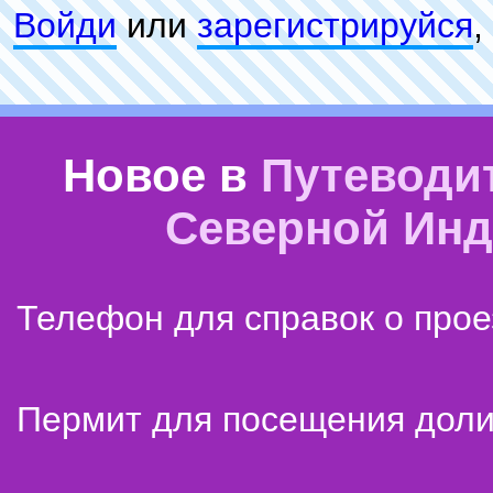
Войди
или
зарeгиcтpируйся
,
Новое в
Путеводи
Северной Ин
Телефон для справок о прое
Пермит для посещения дол