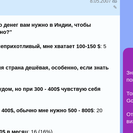
8.05.2007
✎
о денег вам нужно в Индии, чтобы
но?"
неприхотливый, мне хватает 100-150 $
: 5
ия страна дешёвая, особенно, если знать
Зн
по
дом, но при 300 - 400$ чувствую себя
То
Go
 400$, обычно мне нужно 500 - 800$
: 20
От
ви
0$ в месяц
: 16 (16%)