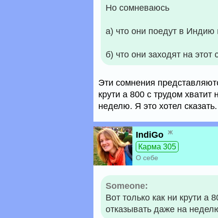
Но сомневаюсь
а) что они поедут в Индию
б) что они заходят на этот с
Эти сомнения представляю
крути а 800 с трудом хватит 
неделю. Я это хотел сказать.
ж
IndiGo
Карма 305
О себе
Someone:
Вот только как ни крути а 8
отказывать даже на неделю.