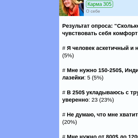
Карма 305
О себе
Результат опроса: "Скольк
чувствовать себя комфорт
#
Я человек аскетичный и 
(5%)
#
Мне нужно 150-250$, Инд
лазейки
: 5 (5%)
#
В 250$ укладываюсь с тру
уверенно
: 23 (23%)
#
Не думаю, что мне хватит
(20%)
#
Мне нужно от 800$ до 120