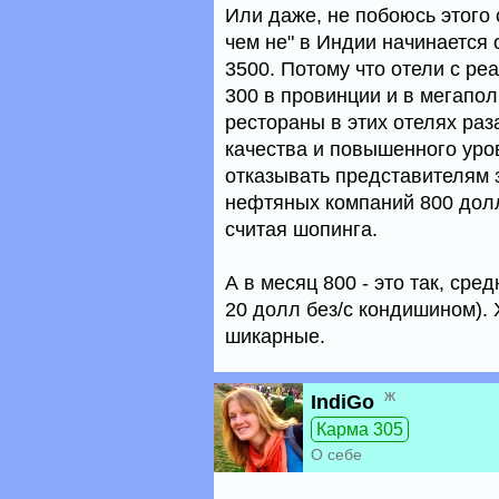
Или даже, не побоюсь этого
чем не" в Индии начинается 
3500. Потому что отели с ре
300 в провинции и в мегапол
рестораны в этих отелях ра
качества и повышенного уро
отказывать представителям
нефтяных компаний 800 долл 
считая шопинга.
А в месяц 800 - это так, сре
20 долл без/с кондишином).
шикарные.
ж
IndiGo
Карма 305
О себе