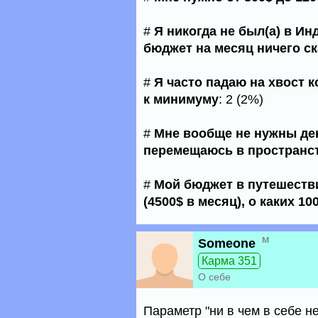
#
Я никогда не был(а) в Ин
бюджет на месяц ничего ск
#
Я часто падаю на хвост 
к минимуму
: 2 (2%)
#
Мне вообще не нужны де
перемещаюсь в пространс
#
Мой бюджет в путешестви
(4500$ в месяц), о каких 1
м
Someone
Карма 351
О себе
Параметр "ни в чем в себе н