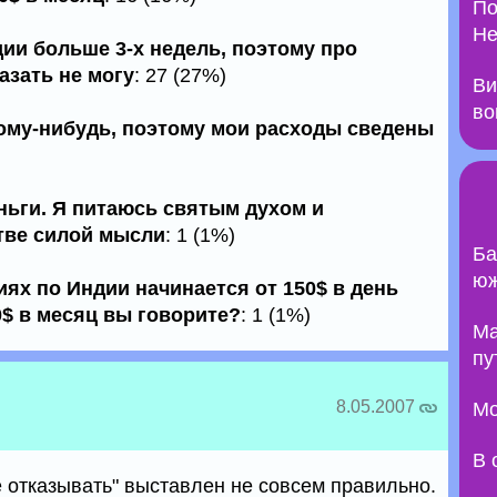
По
Не
дии больше 3-х недель, поэтому про
азать не могу
: 27 (27%)
Ви
во
кому-нибудь, поэтому мои расходы сведены
ньги. Я питаюсь святым духом и
тве силой мысли
: 1 (1%)
Ба
юж
ях по Индии начинается от 150$ в день
00$ в месяц вы говорите?
: 1 (1%)
Ma
пу
8.05.2007
Мо
В 
е отказывать" выставлен не совсем правильно.