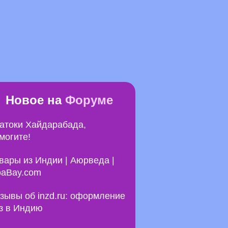
Новое на
Форуме
атоки Хайдарабада,
могите!
вары из Индии | Аюрведа |
aBay.com
зывы об inzd.ru: оформление
з в Индию