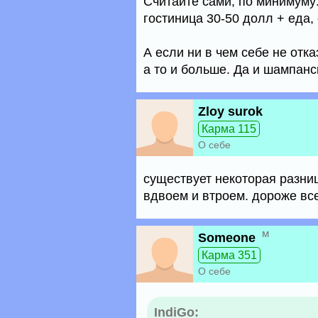
Считайте сами, по минимуму
гостиница 30-50 долл + еда,
А если ни в чем себе не отк
а то и больше. Да и шампан
Zloy surok
Карма 115
О себе
существует некоторая разниц
вдвоем и втроем. дороже все
м
Someone
Карма 351
О себе
IndiGo: