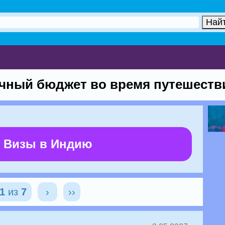
ячный бюджет во время путешеств
 Визы в Индию
1
из
7
›
››