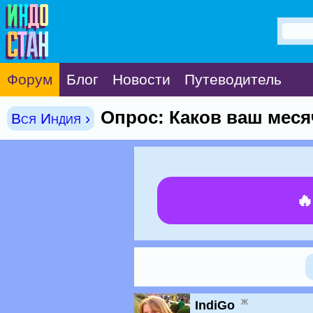
Форум
Блог
Новости
Путеводитель
Опрос: Каков ваш мес
Вся Индия ›

ж
IndiGo