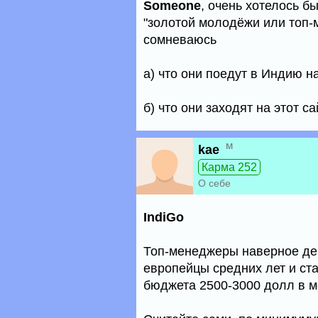
Someone
, очень хотелось 
"золотой молодёжи или топ-
сомневаюсь
а) что они поедут в Индию 
б) что они заходят на этот са
м
kae
Карма 252
О себе
IndiGo
Топ-менеджеры наверное дей
европейцы средних лет и ст
бюджета 2500-3000 долл в м