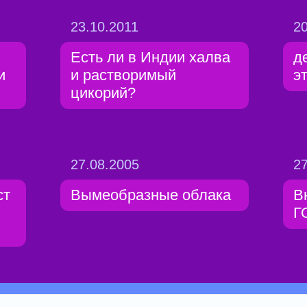
23.10.2011
20
Есть ли в Индии халва
д
и
и растворимый
э
цикорий?
27.08.2005
27
ст
Вымеобразные облака
В
Г