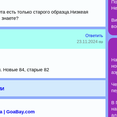
По
Не
та есть только старого образца.Низкеая
6 знаете?
Ви
во
Ответить
23.11.2024
На
но
. Новые 84, старые 82
аэ
Че
ии
пе
В 
на
а | GoaBay.com
ал