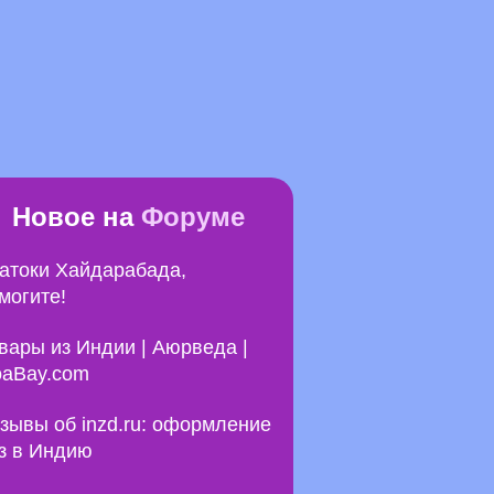
Новое на
Форуме
атоки Хайдарабада,
могите!
вары из Индии | Аюрведа |
aBay.com
зывы об inzd.ru: оформление
з в Индию