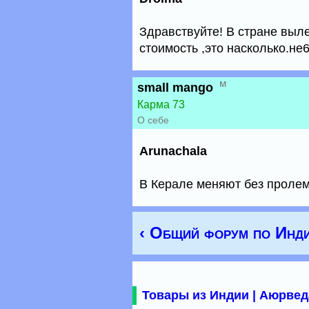
Здравствуйте! В стране выле
стоимость ,это насколько.не
м
small mango
Карма 73
О себе
Arunachala
В Керале меняют без пролем
‹ Общий форум по Инд
Товары из Индии | Аюрвед