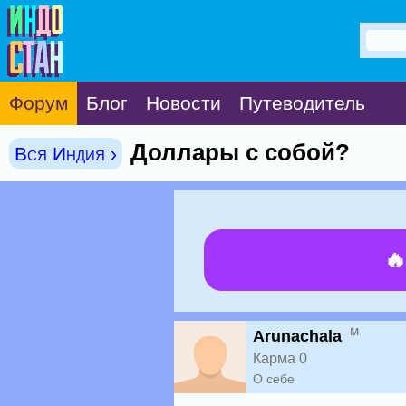
Форум
Блог
Новости
Путеводитель
Доллары с собой?
Вся Индия ›

м
Arunachala
Карма 0
О себе