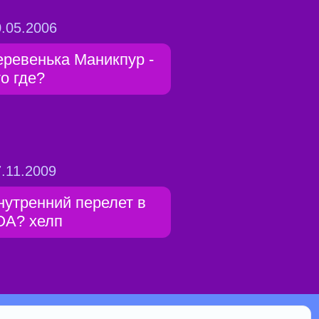
.05.2006
еревенька Маникпур -
то где?
.11.2009
нутренний перелет в
ОА? хелп