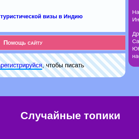
На
туристической визы в Индию
Ин
Др
Са
Помощь сайту
ЮН
на
арeгиcтpируйся
, чтобы писать
Случайные топики