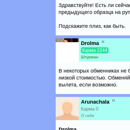
Здравствуйте! Есть ли сейч
предыдущего образца на рупи
Подскажите плиз, как быть.
ж
Drolma
Карма 2244
Штурман
В некоторых обменниках не б
низкой стоимостью. Обменяй
вылета, если возможно.
м
Arunachala
Карма 0
О себе
Drolma