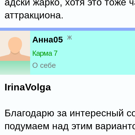
адски жарко, хотя это тоже 
аттракциона.
ж
Анна05
Карма 7
О себе
IrinaVolga
Благодарю за интересный со
подумаем над этим вариант