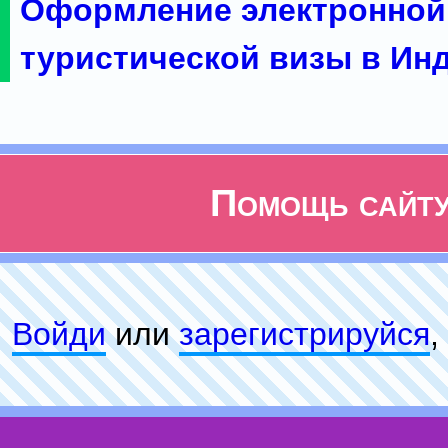
Оформление электронной
туристической визы в Ин
Помощь сайт
Войди
или
зарeгиcтpируйся
,