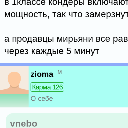
в 1классе кондеры включаю
мощность, так что замерзну
а продавцы мирьяни все ра
через каждые 5 минут
м
zioma
Карма 126
О себе
vnebo