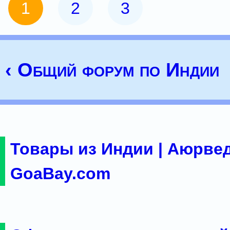
1
2
3
‹ Общий форум по Индии
Товары из Индии | Аюрвед
GoaBay.com