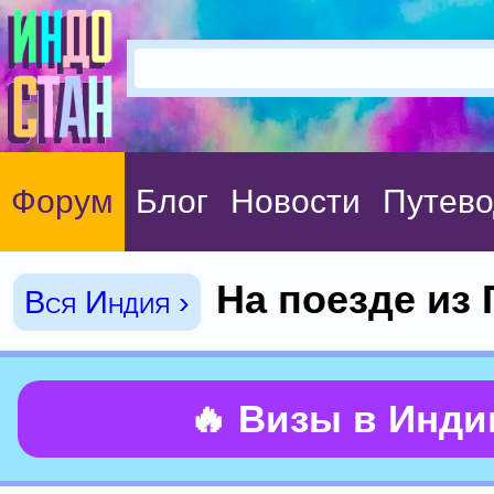
Форум
Блог
Новости
Путево
На поезде из 
Вся Индия ›
🔥 Визы в Инд