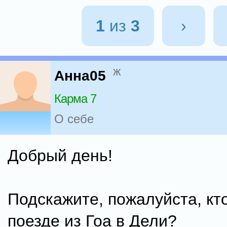
1
из
3
›
ж
Анна05
Карма 7
О себе
Добрый день!
Подскажите, пожалуйста, кт
поезде из Гоа в Дели?