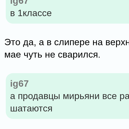
ig67
в 1классе
Это да, а в слипере на верх
мае чуть не сварился.
ig67
а продавцы мирьяни все р
шатаются