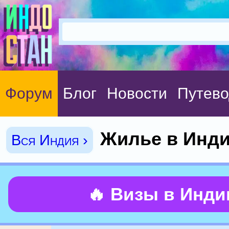
Форум
Блог
Новости
Путево
Жилье в Инд
Вся Индия ›
🔥 Визы в Инд