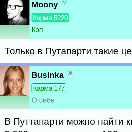
м
Moony
Карма 5220
Кэп
Только в Путапарти такие ц
ж
Businka
Карма 177
О себе
В Путтапарти можно найти к