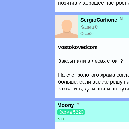
позитив и хорошее настроен
м
SergioCarlione
Карма 0
О себе
vostokovedcom
Закрыт или в лесах стоит?
На счет золотого храма согл
больше, если все же решу н
захватить, да и почти по пути
м
Moony
Карма 5220
Кэп