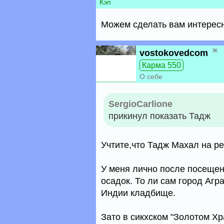
Кэп
Можем сделать вам интерес
ж
vostokovedcom
Карма 550
О себе
SergioCarlione
прикинул показать Тадж
Учтите,что Тадж Махал на ре
У меня лично после посеще
осадок. То ли сам город Агра
Индии кладбище.
Зато в сикхском "Золотом Х