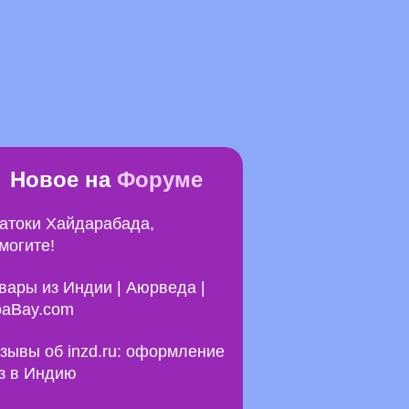
Новое на
Форуме
атоки Хайдарабада,
могите!
вары из Индии | Аюрведа |
aBay.com
зывы об inzd.ru: оформление
з в Индию