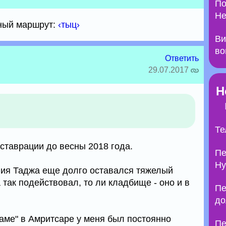
По
Не
ный маршрут:
‹тыц›
Ви
во
Ответить
29.07.2017
Н
Те
ставрации до весны 2018 года.
Пе
Ну
ния Таджа еще долго оставался тяжелый
 так подействовал, то ли кладбище - оно и в
Пе
до
раме" в Амритсаре у меня был постоянно
Пе