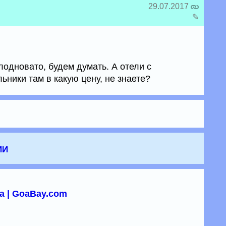
29.07.2017
✎
олодновато, будем думать. А отели с
ьники там в какую цену, не знаете?
ии
а | GoaBay.com