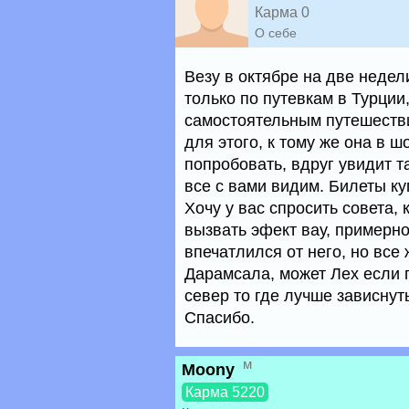
Карма 0
О себе
Везу в октябре на две недел
только по путевкам в Турции,
самостоятельным путешестви
для этого, к тому же она в ш
попробовать, вдруг увидит та
все с вами видим. Билеты ку
Хочу у вас спросить совета,
вызвать эфект вау, примерно
впечатлился от него, но все 
Дарамсала, может Лех если п
север то где лучше зависнут
Спасибо.
м
Moony
Карма 5220