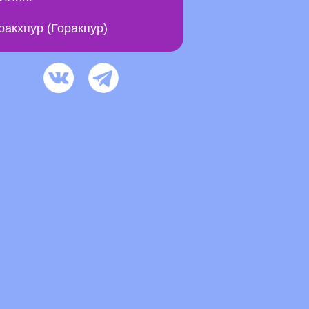
ракхпур (Горакпур)