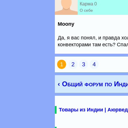
Карма 0
О себе
Moony
Да, я вас понял, и правда х
конвекторами там есть? Спал
1
2
3
4
‹ Общий форум по Инд
Товары из Индии | Аюрвед