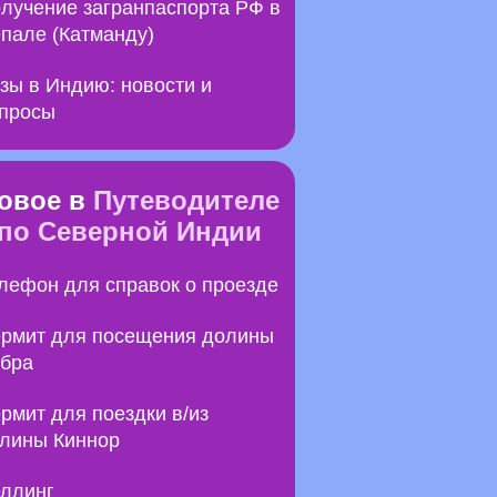
лучение загранпаспорта РФ в
пале (Катманду)
зы в Индию: новости и
просы
овое в
Путеводителе
по Северной Индии
лефон для справок о проезде
рмит для посещения долины
бра
рмит для поездки в/из
лины Киннор
ллинг