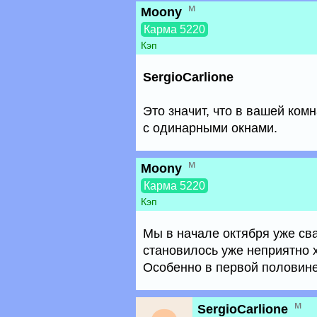
м
Moony
Карма 5220
Кэп
SergioCarlione
Это значит, что в вашей ком
с одинарными окнами.
м
Moony
Карма 5220
Кэп
Мы в начале октября уже сва
становилось уже неприятно х
Особенно в первой половине
м
SergioCarlione