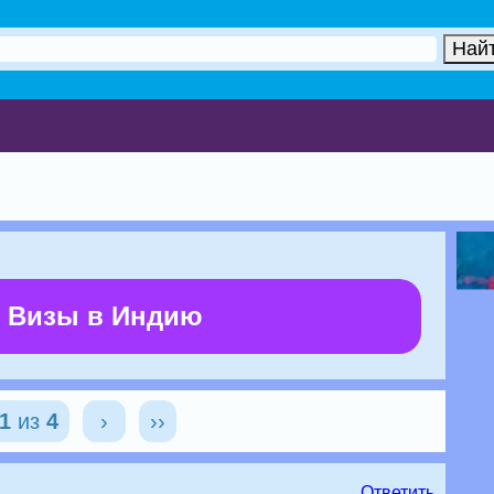
 Визы в Индию
1
из
4
›
››
Ответить