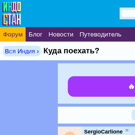
Форум
Блог
Новости
Путеводитель
Куда поехать?
Вся Индия ›

м
SergioCarlione