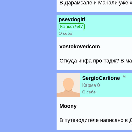
В Дарамсале и Манали уже х
psevdogirl
Карма 547
О себе
vostokovedcom
Откуда инфа про Тадж? В ма
м
SergioCarlione
Карма 0
О себе
Moony
В путеводителе написано в 