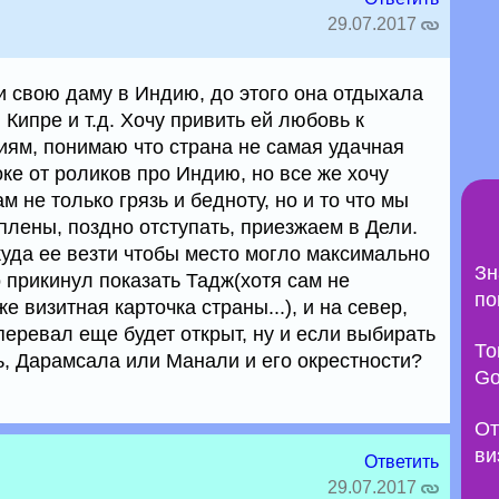
29.07.2017
и свою даму в Индию, до этого она отдыхала
 Кипре и т.д. Хочу привить ей любовь к
ям, понимаю что страна не самая удачная
оке от роликов про Индию, но все же хочу
м не только грязь и бедноту, но и то что мы
плены, поздно отступать, приезжаем в Дели.
 куда ее везти чтобы место могло максимально
Зн
 прикинул показать Тадж(хотя сам не
по
же визитная карточка страны...), и на север,
еревал еще будет открыт, ну и если выбирать
То
ь, Дарамсала или Манали и его окрестности?
Go
От
ви
Ответить
29.07.2017