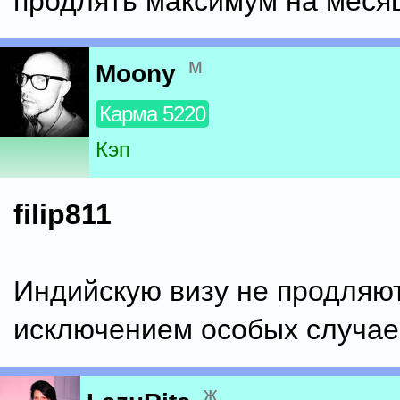
продлять максимум на меся
м
Moony
Карма 5220
Кэп
filip811
Индийскую визу не продляют
исключением особых случае
ж