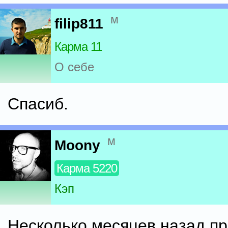
м
filip811
Карма 11
О себе
Спасиб.
м
Moony
Карма 5220
Кэп
Несколько месяцев назад п