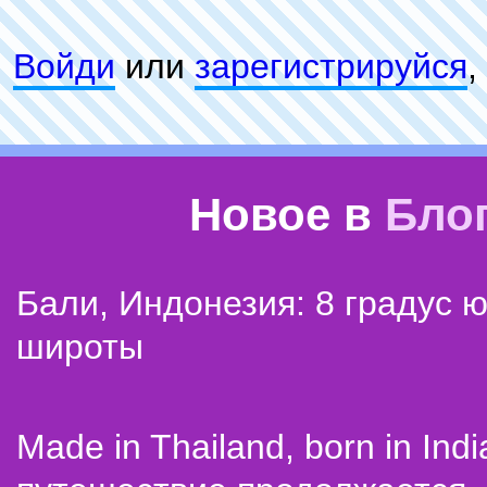
Войди
или
зарeгиcтpируйся
,
Новое в
Бло
Бали, Индонезия: 8 градус 
широты
Made in Thailand, born in Indi