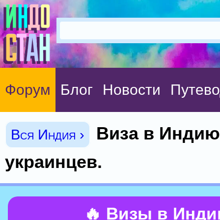
Форум
Блог
Новости
Путево
Виза в Индию
Вся Индия ›
украинцев.
🔥 Визы в Инд