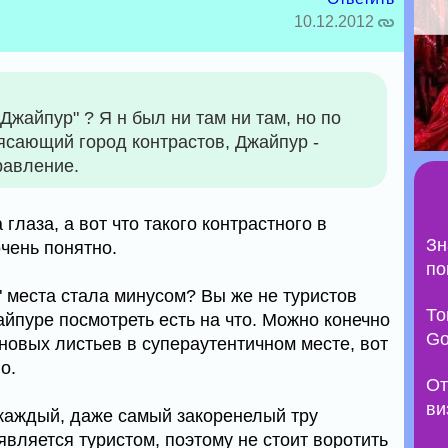
10.12.2012
Джайпур" ? Я н был ни там ни там, но по
ясающий город контрастов, Джайпур -
равление.
глаза, а вот что такого контрастного в
Зн
чень понятно.
по
ь" места стала минусом? Вы же не туристов
То
айпуре посмотреть есть на что. Можно конечно
Go
новых листьев в супераутентичном месте, вот
о.
От
ви
 каждый, даже самый закоренелый тру
является туристом, поэтому не стоит воротить