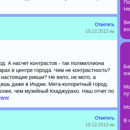
По
Не
Ви
Ответить
во
10.12.2012
д. А насчет контрастов - так полмиллиона
Ба
рах в центре города. Чем не контрастность?
юж
 настоящие рикши? Не вело, не мото, а
дишь даже в Индии. Мега-колоритный город.
Ma
снее, чем музейный Кхаджурахо. Наш отчет по
пу
html
Мо
Ответить
В 
10.12.2012