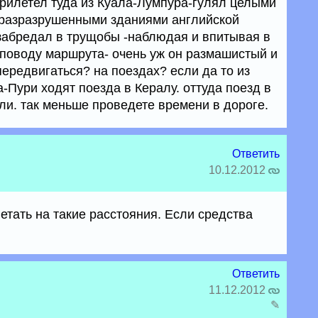
прилетел туда из Куала-Лумпура-гулял целыми
уразразрушенными зданиями английской
забредал в трущобы -наблюдая и впитывая в
поводу маршрута- очень уж он размашистый и
ередвигаться? на поездах? если да то из
Пури ходят поезда в Кералу. оттуда поезд в
ли. так меньше проведете времени в дороге.
Ответить
10.12.2012
етать на такие расстояния. Если средства
Ответить
11.12.2012
✎