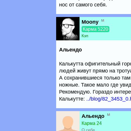
нос от самого себя.
м
Moony
Карма 5220
Кэп
Альендо
Калькутта офигительный горо
людей живут прямо на тротуа
А сохранившиеся только там
ножные. Такое мало где уви
Рекомендую. Гораздо интере
Калькутте:
../blog/82_3453_0.
м
Альендо
Карма 24
О себе