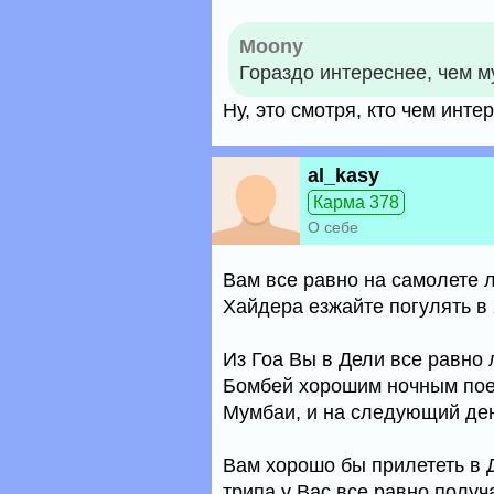
Moony
Гораздо интереснее, чем 
Ну, это смотря, кто чем интере
al_kasy
Карма 378
О себе
Вам все равно на самолете л
Хайдера езжайте погулять в 
Из Гоа Вы в Дели все равно 
Бомбей хорошим ночным поез
Мумбаи, и на следующий ден
Вам хорошо бы прилететь в Д
трипа у Вас все равно получ