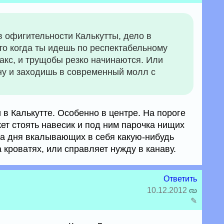
 офигительности Калькутты, дело в
это когда ты идешь по респектабельному
ракс, и трущобы резко начинаются. Или
ну и заходишь в современный молл с
 в Калькутте. Особенно в центре. На пороге
жет стоять навесик и под ним парочка нищих
а дня вкалывающих в себя какую-нибудь
а кроватях, или справляет нужду в канаву.
Ответить
10.12.2012
✎