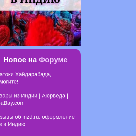
Новое на
Форуме
атоки Хайдарабада,
могите!
вары из Индии | Аюрведа |
aBay.com
зывы об inzd.ru: оформление
з в Индию