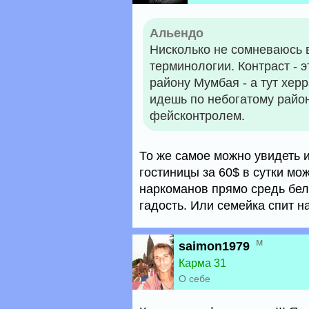
Альендо
Нисколько не сомневаюсь в
терминологии. Контраст - 
району Мумбая - а тут хер
идешь по небогатому райо
фейсконтролем.
То же самое можно увидеть и
гостиницы за 60$ в сутки мо
наркоманов прямо средь бел
гадость. Или семейка спит н
м
saimon1979
Карма 31
О себе