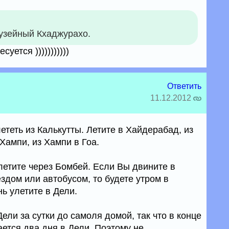
музейный Кхаджурахо.
суется )))))))))))
Ответить
11.12.2012
ететь из Калькутты. Летите в Хайдерабад, из
Хампи, из Хампи в Гоа.
летите через Бомбей. Если Вы двините в
дом или автобусом, то будете утром в
ь улетите в Дели.
ели за сутки до самоля домой, так что в конце
ается два дня в Дели. Поэтому не