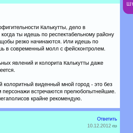
Шт
офигительности Калькутты, дело в
о когда ты идешь по респектабельному району
рущобы резко начинаются. Или идешь по
шь в современный молл с фейсконтролем.
ьных явлений и колорита Калькутты даже
еется.
й колоритный виденный мной город - это без
ам персонажи встречаются прелюбопытнейшие.
мегаполисов крайне рекомендую.
Ответить
10.12.2012