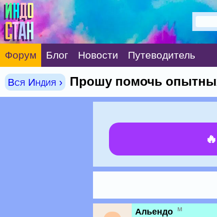
Форум
Блог
Новости
Путеводитель
Прошу помочь опытных
Вся Индия ›

м
Альендо