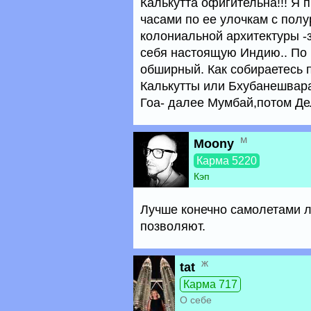
Калькутта офигительна!!! Я 
часами по ее улочкам с пол
колониальной архитектуры -
себя настоящую Индию.. По 
обширный. Как собираетесь п
Калькутты или Бхубанешвара-
Гоа- далее Мумбай,потом Де
м
Moony
Карма 5220
Кэп
Лучше конечно самолетами л
позволяют.
ж
tat
Карма 717
О себе