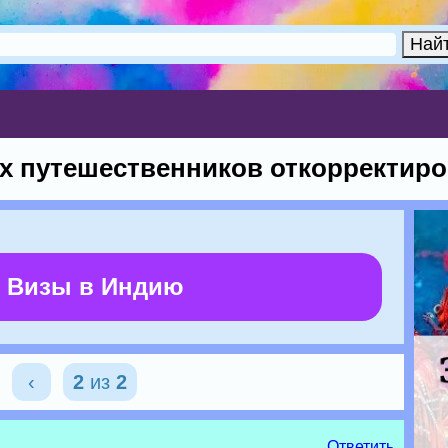
 путешественников откорректиро
 Визы в Индию
‹
2
из
2
Ответить