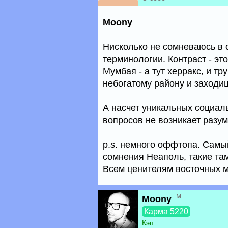
Moony
Нисколько не сомневаюсь в 
терминологии. Контраст - эт
Мумбая - а тут херракс, и т
небогатому району и заходи
А насчет уникальных социал
вопросов не возникает разум
p.s. немного оффтопа. Самы
сомнения Неаполь, такие т
Всем ценителям восточных 
м
Moony
Карма 5220
Кэп