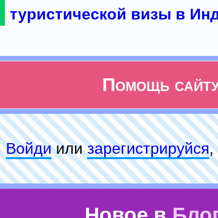
туристической визы в Ин
Помощь сайт
Войди
или
зарeгиcтpируйся
,
Новое в
Бло