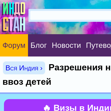
Форум
Блог
Новости
Путево
Разрешения н
Вся Индия ›
ввоз детей
🔥 Визы в Инд