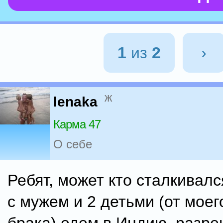
1
из
2
›
ж
lenaka
Карма 47
О себе
Ребят, может кто сталкивал
с мужем и 2 детьми (от моег