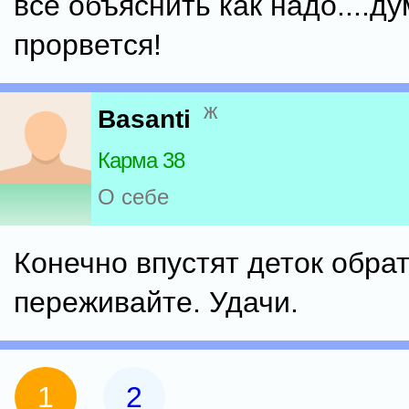
всё объяснить как надо....д
прорвется!
ж
Basanti
Карма 38
О себе
Конечно впустят деток обрат
переживайте. Удачи.
1
2