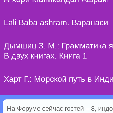
Lali Baba ashram. Варанаси
Дымшиц З. М.: Грамматика я
В двух книгах. Книга 1
Харт Г.: Морской путь в Инд
На Форуме сейчас гостей – 8, индо