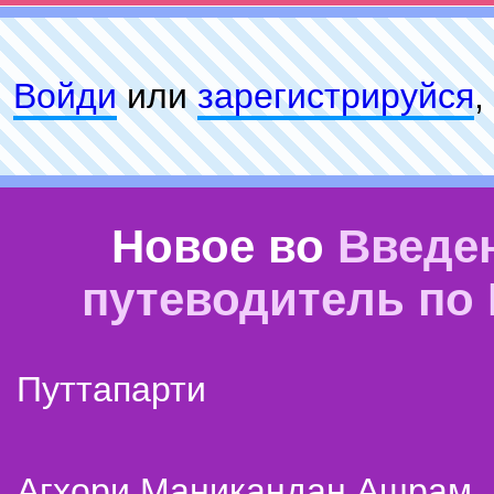
Войди
или
зарeгиcтpируйся
,
Новое во
Введе
путеводитель по
Путтапарти
Агхори Маникандан Ашрам