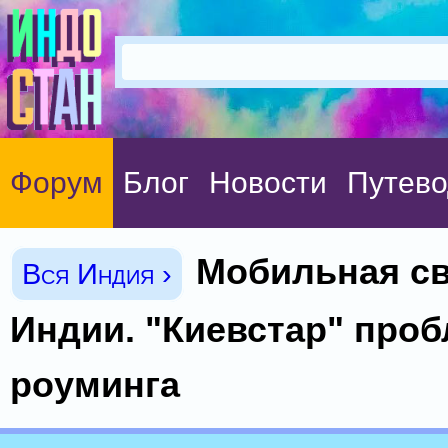
Форум
Блог
Новости
Путево
Мобильная св
Вся Индия ›
Индии. "Киевстар" про
роуминга