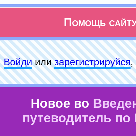
Помощь сайт
Войди
или
зарeгиcтpируйся
,
Новое во
Введе
путеводитель по