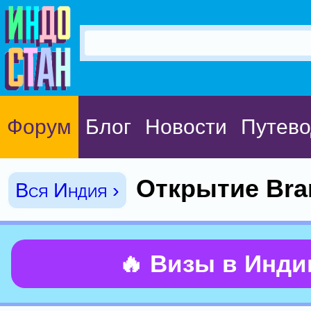
Форум
Блог
Новости
Путево
Открытие Bran
Вся Индия ›
🔥 Визы в Инд