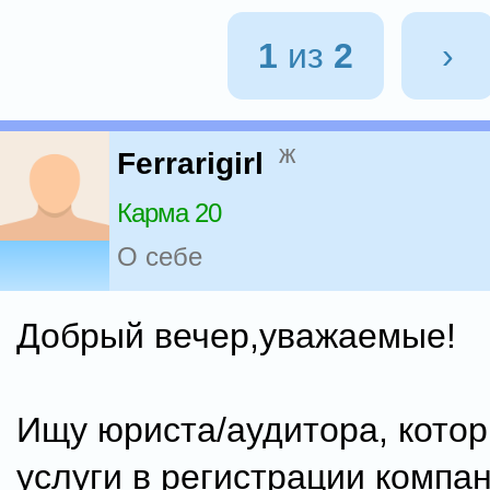
1
из
2
›
ж
Ferrarigirl
Карма 20
О себе
Добрый вечер,уважаемые!
Ищу юриста/аудитора, кото
услуги в регистрации компан