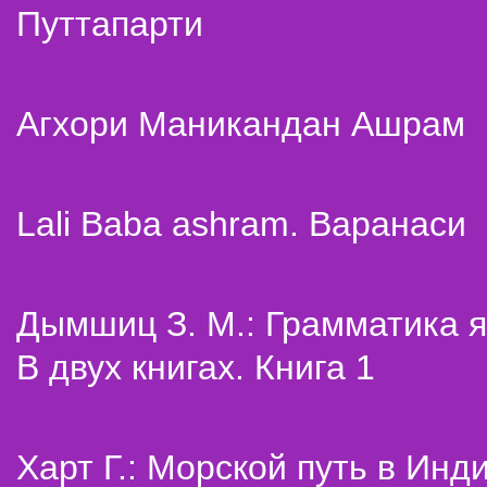
Путтапарти
Агхори Маникандан Ашрам
Lali Baba ashram. Варанаси
Дымшиц З. М.: Грамматика я
В двух книгах. Книга 1
Харт Г.: Морской путь в Инд