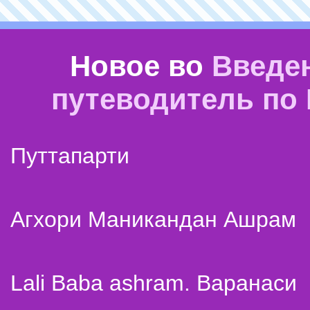
Новое во
Введе
путеводитель по
Путтапарти
Агхори Маникандан Ашрам
Lali Baba ashram. Варанаси