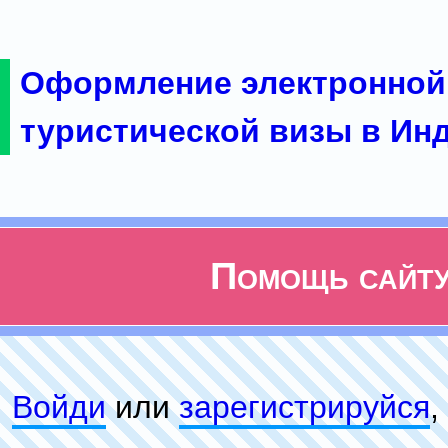
Оформление электронной
туристической визы в Ин
Помощь сайт
Войди
или
зарeгиcтpируйся
,