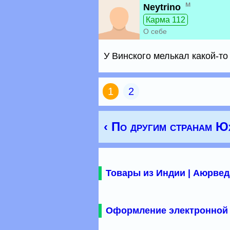
м
Neytrino
Карма 112
О себе
У Винского мелькал какой-то 
1
2
‹ По другим странам 
Товары из Индии | Аюрвед
Оформление электронной 