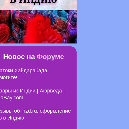
Новое на
Форуме
атоки Хайдарабада,
могите!
вары из Индии | Аюрведа |
aBay.com
зывы об inzd.ru: оформление
з в Индию