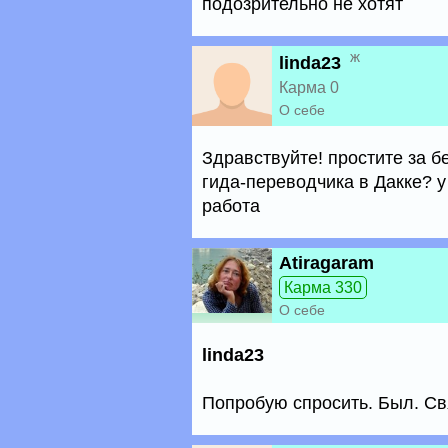
подозрительно не хотят
ж
linda23
Карма 0
О себе
Здравствуйте! простите за б
гида-переводчика в Дакке? у
работа
Atiragaram
Карма 330
О себе
linda23
Попробую спросить. Был. Свя