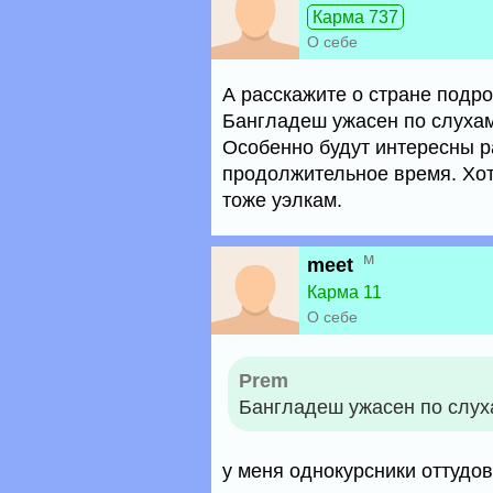
Карма 737
О себе
А расскажите о стране подр
Бангладеш ужасен по слухам
Особенно будут интересны ра
продолжительное время. Хот
тоже уэлкам.
м
meet
Карма 11
О себе
Prem
Бангладеш ужасен по слух
у меня однокурсники оттудо