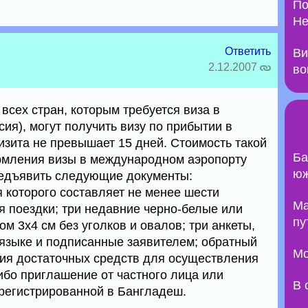
По
Не
Ответить
Ви
2.12.2007
во
 всех стран, которым требуется виза в
сия), могут получить визу по прибытии в
изита не превышает 15 дней. Стоимость такой
Ба
рмления визы в международном аэропорту
юж
редъявить следующие документы:
я которого составляет не менее шести
Ma
я поездки; три недавние черно-белые или
пу
 3х4 см без уголков и овалов; три анкеты,
языке и подписанные заявителем; обратный
Мо
ия достаточных средств для осуществления
ибо приглашение от частного лица или
В 
регистрированной в Бангладеш.