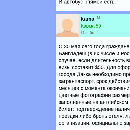
И автобус рпямой есть.
м
kama
Карма 59
О себе
С 30 мая сего года граждане
Бангладеш (в их числе и Рос
случае, если длительность в
визы составит $50. Для офо
города Дакка необходимо п
загранпаспорт, срок действи
месяцев с момента окончани
цветные фотографии размером
заполненные на английском 
билет; подтверждение налич
поездки либо бронь отеля, л
организации, официально за