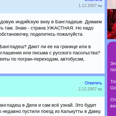
1.12.2007
одовую индийскую визу в Бангладеше. Думаем
ть там. Знаю - страна УЖАСТНАЯ. Но надо
 обстановочку, поделитесь пожалуйста.
 Бангладеш? Дают ли ее на границе или в
иглашения или письма с русского пасольства?
веты по погран-переходам, автобусам,
Зн
по
То
Ответить
Go
2.12.2007
От
англадеш в Дели и сам всё узнай. Это будет
ви
о недавно пустили поезд из Калькутты в Дакку.