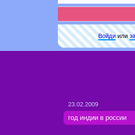
Войди
или
з
23.02.2009
год индии в россии