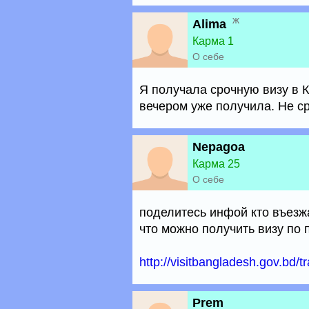
ж
Alima
Карма 1
О себе
Я получала срочную визу в К
вечером уже получила. Не ср
Nepagoa
Карма 25
О себе
поделитесь инфой кто въезжа
что можно получить визу по 
http://visitbangladesh.gov.bd/tr
Prem