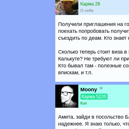
Карма 26
О себе
Получили приглашения на г
поехать попробовать получи
съездить по деам. Кто знает
Сколько теперь стоит виза в
Калькуте? Не требуют ли пр
Кто бывал там - полезные со
впискам, и т.п.
м
Moony
Карма 5220
Кэп
Амита, зайди в посольство Б
надежнее. Я знаю только, чт