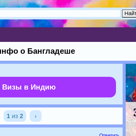
инфо о Бангладеше
 Визы в Индию
1
из
2
›
Ответить