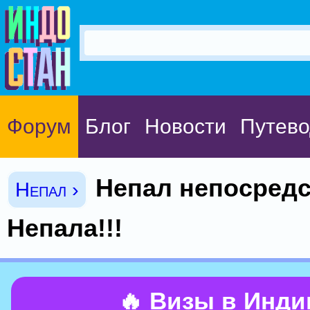
Форум
Блог
Новости
Путево
Непал непосредс
Непал ›
Непала!!!
🔥 Визы в Инд