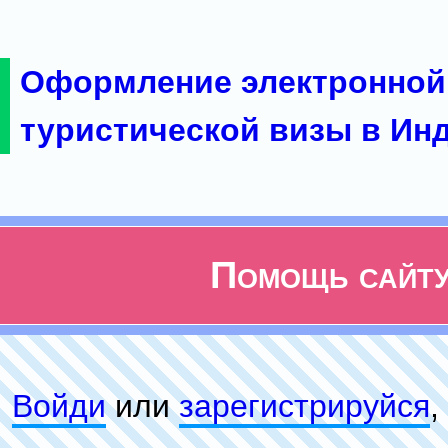
Оформление электронной
туристической визы в Ин
Помощь сайт
Войди
или
зарeгиcтpируйся
,