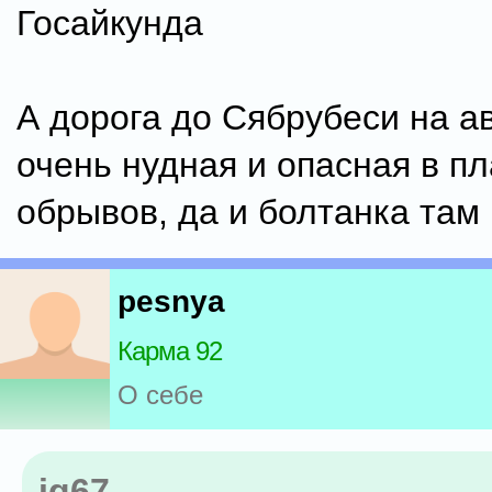
Госайкунда
А дорога до Сябрубеси на а
очень нудная и опасная в пл
обрывов, да и болтанка там
pesnya
Карма 92
О себе
ig67