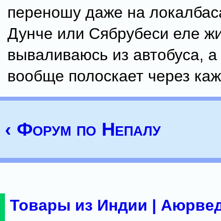
переношу даже на локалбаса
Дунче или Сябрубеси еле ж
вываливаюсь из автобуса, а 
вообще полоскает через ка
‹ Форум по Непалу
Товары из Индии | Аюрвед