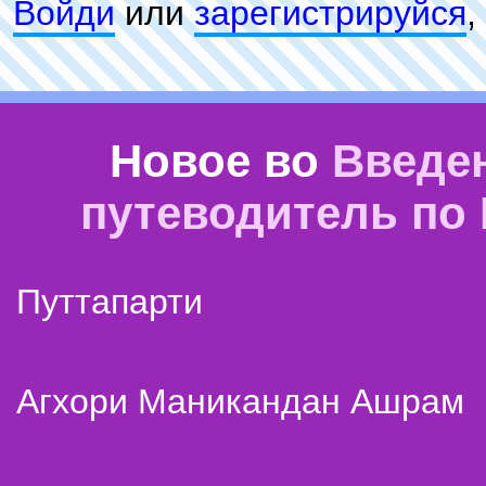
Войди
или
зарeгиcтpируйся
,
Новое во
Введе
путеводитель по
Путтапарти
Агхори Маникандан Ашрам