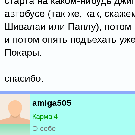
старта на каком-нибудь джи
автобусе (так же, как, скаже
Шивалаи или Паплу), потом 
и потом опять подъехать уж
Покары.
спасибо.
amiga505
Карма 4
О себе