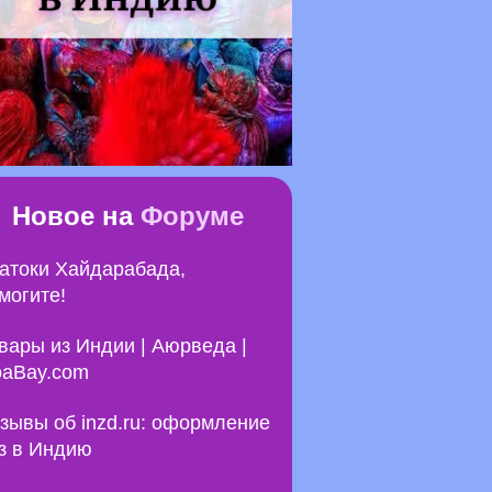
Новое на
Форуме
атоки Хайдарабада,
могите!
вары из Индии | Аюрведа |
aBay.com
зывы об inzd.ru: оформление
з в Индию