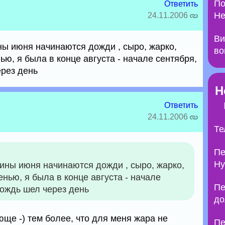
По
Ответить
Не
24.11.2006
Ви
ны июня начинаются дожди , сыро, жарко,
во
ью, я была в конце августа - начале сентября,
рез день
Н
Ответить
24.11.2006
Те
Пе
Ну
дины июня начинаются дожди , сыро, жарко,
енью, я была в конце августа - начале
Пе
дождь шел через день
до
ще -) тем более, что для меня жара не
Пе