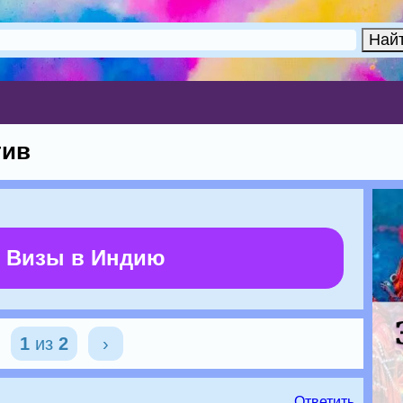
тив
 Визы в Индию
1
из
2
›
Ответить