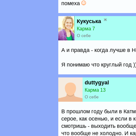
помеха
ж
Кукуська
Карма 7
О себе
А и правда - когда лучше в 
Я понимаю что круглый год ))
duttygyal
Карма 13
О себе
В прошлом году были в Катм
серое, как осенью, и если в 
смотришь - выходить вообще 
что вообще не холодно. И ка