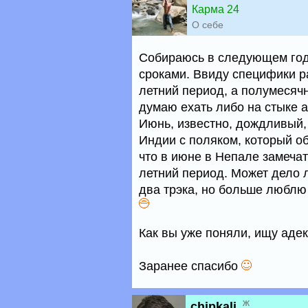
Карма 24
О себе
Собираюсь в следующем году
сроками. Ввиду специфики р
летний период, а полумесяч
думаю ехать либо на стыке а
Июнь, известно, дождливый, 
Индии с поляком, который об
что в июне в Непале замеча
летний период. Может дело л
два трэка, но больше люблю 
Как вы уже поняли, ищу адек
Заранее спасибо
ж
chipkali