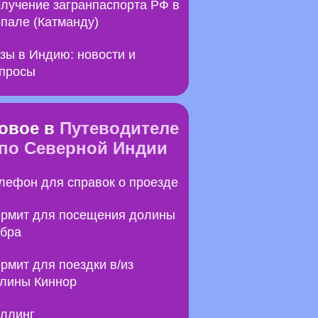
лучение загранпаспорта РФ в
пале (Катманду)
зы в Индию: новости и
просы
овое в
Путеводителе
по Северной Индии
лефон для справок о проезде
рмит для посещения долины
бра
рмит для поездки в/из
лины Киннор
ллинг