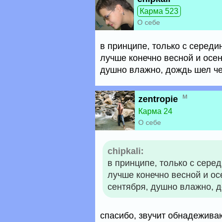
Карма 523
О себе
в принципе, только с середи
лучше конечно весной и осен
душно влажно, дождь шел че
м
zentropie
Карма 24
О себе
chipkali:
в принципе, только с сере
лучше конечно весной и ос
сентября, душно влажно, 
спасибо, звучит обнадеживаю