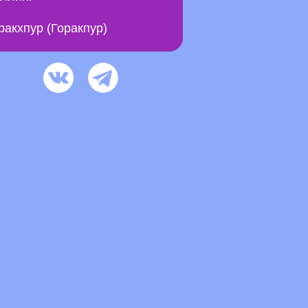
ракхпур (Горакпур)