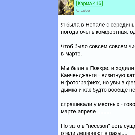
Карма 416
О себе
Я была в Непале с середины 
погода очень комфортная, од
Чтоб было совсем-совсем чис
в марте.
Мы были в Покхре, и ходили 
Канченджанги - визитную кат
и фотографиях, но увы в фев
дымка и как будто вообще нет
спрашивали у местных - гов
марте-апреле..........
Но зато в "несезон" есть су
отели дешевеют в разы....