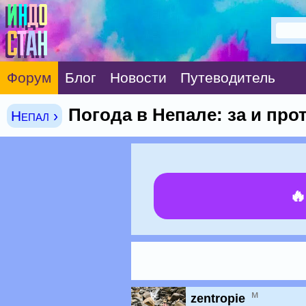
Форум
Блог
Новости
Путеводитель
Погода в Непале: за и про
Непал ›

м
zentropie