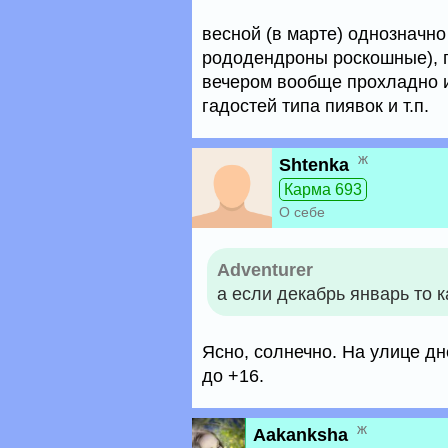
весной (в марте) однозначно
рододендроны роскошные), по
вечером вообще прохладно и 
гадостей типа пиявок и т.п.
ж
Shtenka
Карма 693
О себе
Adventurer
а если декабрь январь то к
Ясно, солнечно. На улице дн
до +16.
ж
Aakanksha