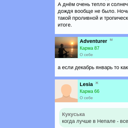
А днём очень тепло и солнеч
дождя вообще не было. Ночь
такой проливной и тропическ
итоге.
м
Adventurer
Карма 87
О себе
а если декабрь январь то ка
ж
Lesia
Карма 66
О себе
Кукуська
когда лучше в Непале - вс