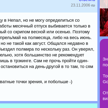
23.11.2006
 в Непал, но не могу определиться со
аботы месячный отпуск выбивается только в
ный со скрипом весной или осенью. Поэтому
прель/май на полмесяца, либо на весь июнь.
но не такой как август. Общался недавно в
ъездил полмира по нескольку раз. Он уверял,
тельно, хотя большинство не рекомендует
Зн
ишь в трэкинге. Сам не прочь пройти один-
по
остановиться на день-другой в то там, то сям
То
ватные точки зрения, и побольше -)
Go
От
ви