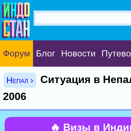
Форум
Блог
Новости
Путево
Ситуация в Непа
Непал ›
2006
🔥 Визы в Инд