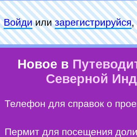
Войди
или
зарeгиcтpируйся
,
Новое в
Путеводи
Северной Ин
Телефон для справок о прое
Пермит для посещения дол