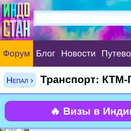
Форум
Блог
Новости
Путево
Транспорт: КТМ-
Непал ›
🔥 Визы в Инд