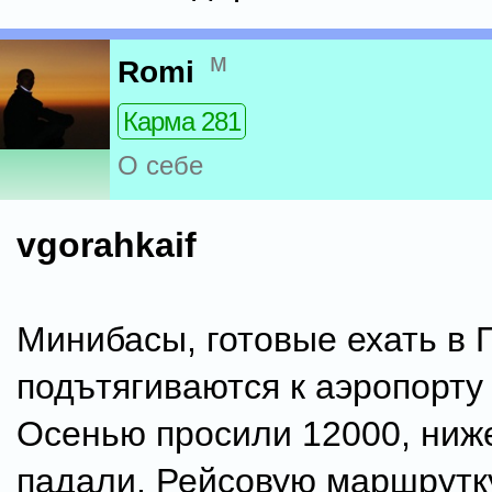
м
Romi
Карма 281
О себе
vgorahkaif
Минибасы, готовые ехать в 
подътягиваются к аэропорту 
Осенью просили 12000, ниже
падали. Рейсовую маршрутк