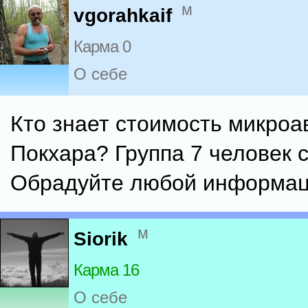
м
vgorahkaif
Карма 0
О себе
Кто знает стоимость микроа
Покхара? Группа 7 человек 
Обрадуйте любой информац
м
Siorik
Карма 16
О себе