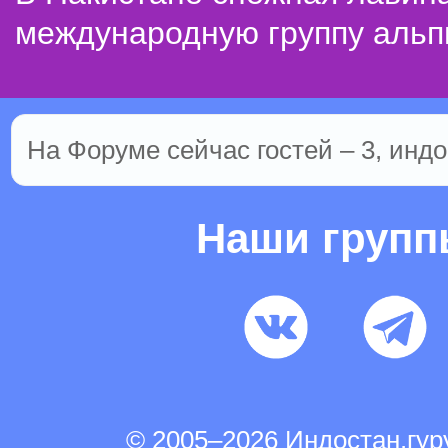
международную группу альп
На Форуме сейчас гостей – 3, индо
Наши груп
© 2005–2026 Индостан.гу