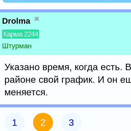
ж
Drolma
Карма 2244
Штурман
Указано время, когда есть. 
районе свой график. И он ещ
меняется.
1
2
3