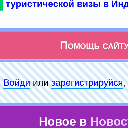
туристической визы в Ин
Помощь сайт
Войди
или
зарeгиcтpируйся
,
Новое в
Новос