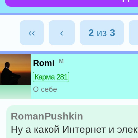
‹‹
‹
2
из
3
м
Romi
Карма 281
О себе
RomanPushkin
Ну а какой Интернет и эле