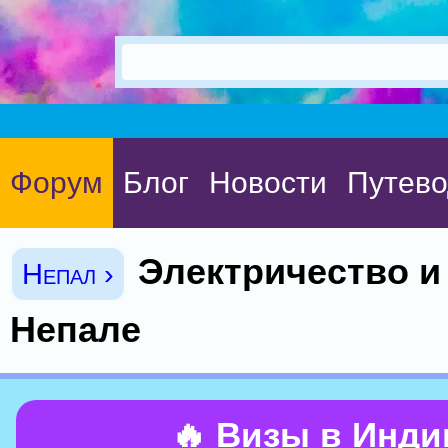
Форум
Блог
Новости
Путево
Электричество и
Непал ›
Непале
🔥 Визы в Инд