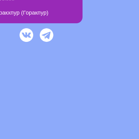
ракхпур (Горакпур)