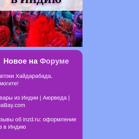
Новое на
Форуме
атоки Хайдарабада,
могите!
вары из Индии | Аюрведа |
aBay.com
зывы об inzd.ru: оформление
з в Индию