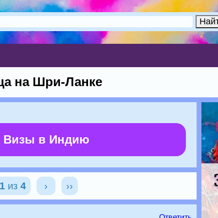
ца на Шри-Ланке
 Визы в Индию
1
из
4
›
››
Ответить