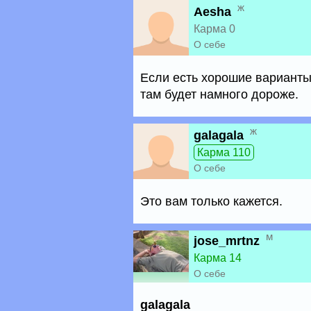
ж
Aesha
Карма 0
О себе
Если есть хорошие варианты 
там будет намного дороже.
ж
galagala
Карма 110
О себе
Это вам только кажется.
м
jose_mrtnz
Карма 14
О себе
galagala