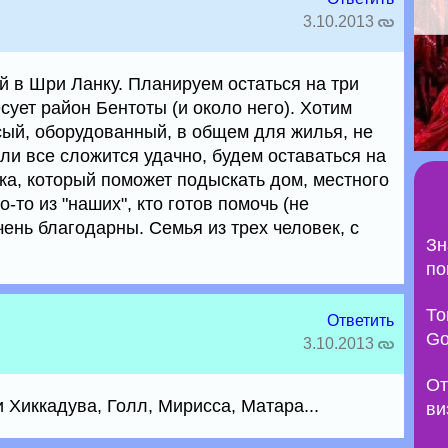
3.10.2013
й в Шри Ланку. Планируем остаться на три
сует район Бентоты (и около него). Хотим
сый, оборудованный, в общем для жилья, не
сли все сложится удачно, будем оставаться на
ка, который поможет подыскать дом, местного
о-то из "наших", кто готов помочь (не
чень благодарны. Семья из трех человек, с
Зн
по
То
Ответить
Go
3.10.2013
От
и Хиккадува, Голл, Мирисса, Матара...
ви