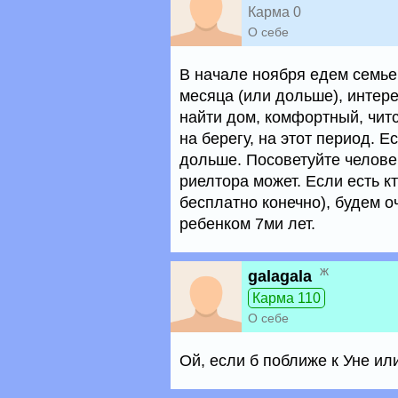
Карма 0
О себе
В начале ноября едем семье
месяца (или дольше), интере
найти дом, комфортный, чит
на берегу, на этот период. Е
дольше. Посоветуйте челове
риелтора может. Если есть кт
бесплатно конечно), будем о
ребенком 7ми лет.
ж
galagala
Карма 110
О себе
Ой, если б поближе к Уне ил