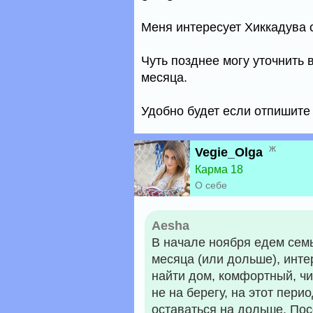
Меня интересует Хиккадува с
Чуть позднее могу уточнить 
месяца.
Удобно будет если отпишите
ж
Vegie_Olga
Карма 18
О себе
Aesha
В начале ноября едем семь
месяца (или дольше), инте
найти дом, комфортный, ч
не на берегу, на этот пери
оставаться на дольше. Пос