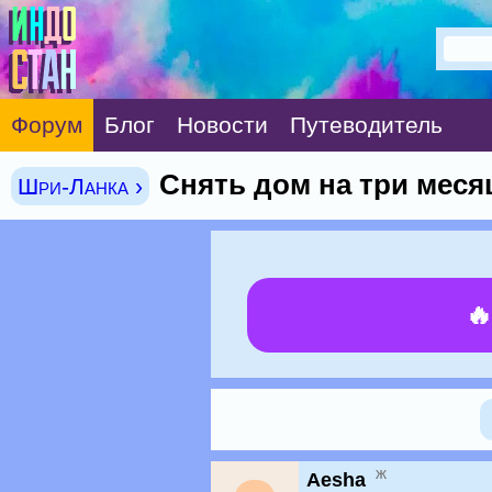
Форум
Блог
Новости
Путеводитель
Снять дом на три меся
Шри-Ланка ›

ж
Aesha