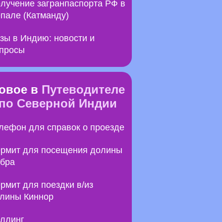
лучение загранпаспорта РФ в
пале (Катманду)
зы в Индию: новости и
просы
овое в
Путеводителе
по Северной Индии
лефон для справок о проезде
рмит для посещения долины
бра
рмит для поездки в/из
лины Киннор
ллинг